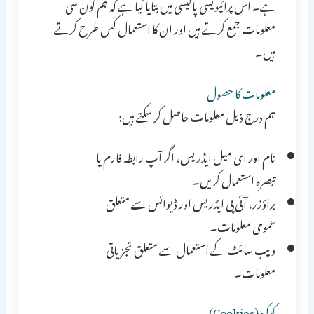
ہے۔ اس پرائیویسی پالیسی میں بتایا گیا ہے کہ ہم کون سی
معلومات جمع کرتے ہیں اور ان کا استعمال کس طرح کرتے
ہیں۔
معلومات کا حصول
ہم درج ذیل معلومات حاصل کر سکتے ہیں:
نام اور ای میل ایڈریس، اگر آپ رابطہ فارم یا
تبصرہ استعمال کریں۔
براؤزر، آئی پی ایڈریس اور ڈیوائس سے متعلق
عمومی معلومات۔
ویب سائٹ کے استعمال سے متعلق تجزیاتی
معلومات۔
کوکیز (Cookies)