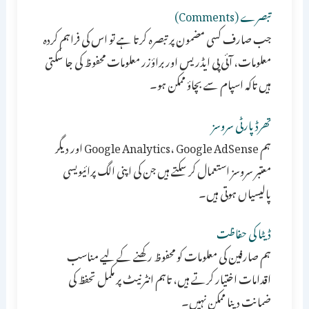
تبصرے (Comments)
جب صارف کسی مضمون پر تبصرہ کرتا ہے تو اس کی فراہم کردہ
معلومات، آئی پی ایڈریس اور براؤزر معلومات محفوظ کی جا سکتی
ہیں تاکہ اسپام سے بچاؤ ممکن ہو۔
تھرڈ پارٹی سروسز
ہم Google Analytics، Google AdSense اور دیگر
معتبر سروسز استعمال کر سکتے ہیں جن کی اپنی الگ پرائیویسی
پالیسیاں ہوتی ہیں۔
ڈیٹا کی حفاظت
ہم صارفین کی معلومات کو محفوظ رکھنے کے لیے مناسب
اقدامات اختیار کرتے ہیں، تاہم انٹرنیٹ پر مکمل تحفظ کی
ضمانت دینا ممکن نہیں۔