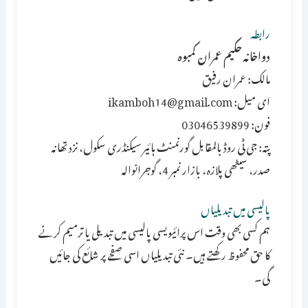
رابطہ
دواخانہ حکیم عمران کمبوہ
مالک: عمران رفیق
ای میل: ikamboh14@gmail.com
فون: 03046539899
پتہ: جی ٹی روڈ بالمقابل گورنمنٹ ہائیر سیکنڈری سکول، نزد تھانہ
صدر، سیٹھی پلازہ، بازار نمبر 4، گوجرانوالہ
پالیسی میں تبدیلیاں
ہم کسی بھی وقت اس پرائیویسی پالیسی میں تبدیلی یا ترمیم کرنے
کا حق محفوظ رکھتے ہیں۔ نئی تبدیلیاں اسی صفحے پر شائع کی جائیں
گی۔