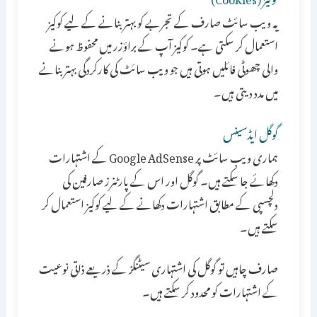
یہ ویب سائٹ صارف کے تجربے کو بہتر بنانے کے لیے کوکیز
استعمال کر سکتی ہے۔ کوکیز آپ کے براؤزر میں محفوظ ہونے
والی چھوٹی فائلیں ہوتی ہیں جو ویب سائٹ کی کارکردگی بہتر بنانے
میں مدد دیتی ہیں۔
گوگل ایڈسینس
ہماری ویب سائٹ پر Google AdSense کے اشتہارات
دکھائے جا سکتے ہیں۔ گوگل اور اس کے پارٹنرز صارفین کی
دلچسپی کے مطابق اشتہارات دکھانے کے لیے کوکیز استعمال کر
سکتے ہیں۔
صارف چاہیں تو گوگل کی اشتہاری سیٹنگز کے ذریعے ذاتی نوعیت
کے اشتہارات کو محدود کر سکتے ہیں۔