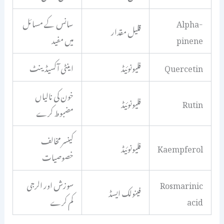
Alpha-
سانس کے مسائل
قلیل مقدار
pinene
میں مفید
Quercetin
فلیونوئیڈ
اینٹی آکسیڈینٹ
خون کی نالیاں
Rutin
فلیونوئیڈ
مضبوط کرے
کینسر مخالف
Kaempferol
فلیونوئیڈ
خصوصیات
Rosmarinic
سوزش اور الرجی
فینولک ایسڈ
acid
کم کرے