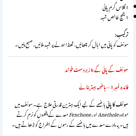
1 گلاس گرم پانی
1 چمچ خالص شہد
ترکیب:
سونف کو پانی میں ابال کر چھانیں، ٹھنڈا ہونے پر شہد ملائیں، صبح پئیں۔
سونف کے پانی کے 6 زبردست فوائد
فائدہ نمبر 1 — ہاضمہ بہتر بنائے
سونف کا پانی
ہاضمے کے لیے ایک بہترین قدرتی علاج ہے۔ سونف میں
موجود
Anethole
اور
Fenchone
معدے کے پٹھوں کو نرم کرتے
ہیں۔ یہ مادے معدے میں ہاضمے کے رسوں کے اخراج کو بڑھاتے ہیں۔