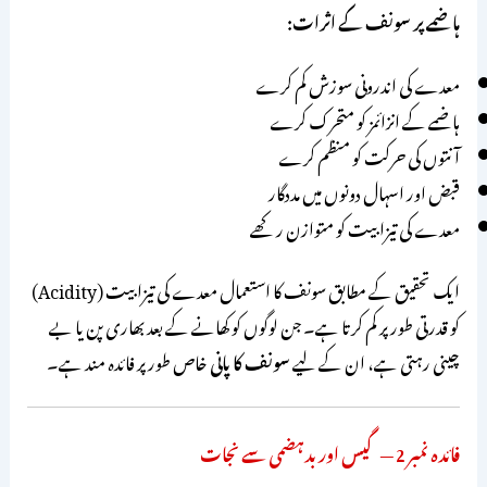
ہاضمے پر سونف کے اثرات:
معدے کی اندرونی سوزش کم کرے
ہاضمے کے انزائمز کو متحرک کرے
آنتوں کی حرکت کو منظم کرے
قبض اور اسہال دونوں میں مددگار
معدے کی تیزابیت کو متوازن رکھے
ایک تحقیق کے مطابق سونف کا استعمال معدے کی تیزابیت (Acidity)
کو قدرتی طور پر کم کرتا ہے۔ جن لوگوں کو کھانے کے بعد بھاری پن یا بے
چینی رہتی ہے، ان کے لیے
سونف کا پانی
خاص طور پر فائدہ مند ہے۔
فائدہ نمبر 2 — گیس اور بدہضمی سے نجات