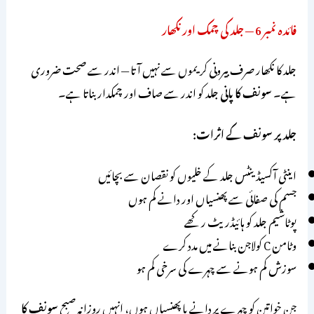
فائدہ نمبر 6 — جلد کی چمک اور نکھار
جلد کا نکھار صرف بیرونی کریموں سے نہیں آتا — اندر سے صحت ضروری
ہے۔
سونف کا پانی
جلد کو اندر سے صاف اور چمکدار بناتا ہے۔
جلد پر سونف کے اثرات:
اینٹی آکسیڈینٹس جلد کے خلیوں کو نقصان سے بچائیں
جسم کی صفائی سے پھنسیاں اور دانے کم ہوں
پوٹاشیم جلد کو ہائیڈریٹ رکھے
وٹامن C کولاجن بنانے میں مدد کرے
سوزش کم ہونے سے چہرے کی سرخی کم ہو
جن خواتین کو چہرے پر دانے یا پھنسیاں ہوں، انہیں روزانہ صبح
سونف کا