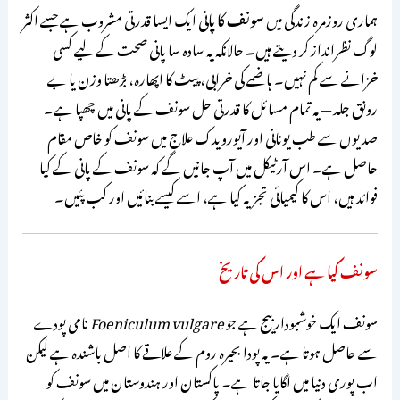
ہماری روزمرہ زندگی میں
سونف کا پانی
ایک ایسا قدرتی مشروب ہے جسے اکثر
لوگ نظرانداز کر دیتے ہیں۔ حالانکہ یہ سادہ سا پانی صحت کے لیے کسی
خزانے سے کم نہیں۔ ہاضمے کی خرابی، پیٹ کا اپھارہ، بڑھتا وزن یا بے
رونق جلد — یہ تمام مسائل کا قدرتی حل سونف کے پانی میں چھپا ہے۔
صدیوں سے طب یونانی اور آیورویدک علاج میں سونف کو خاص مقام
حاصل ہے۔ اس آرٹیکل میں آپ جانیں گے کہ سونف کے پانی کے کیا
فوائد ہیں، اس کا کیمیائی تجزیہ کیا ہے، اسے کیسے بنائیں اور کب پئیں۔
سونف کیا ہے اور اس کی تاریخ
سونف ایک خوشبودار بیج ہے جو
Foeniculum vulgare
نامی پودے
سے حاصل ہوتا ہے۔ یہ پودا بحیرہ روم کے علاقے کا اصل باشندہ ہے لیکن
اب پوری دنیا میں اگایا جاتا ہے۔ پاکستان اور ہندوستان میں سونف کو