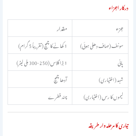
درکار اجزاء
جزء
مقدار
سونف (صاف دھلی ہوئی)
1 کھانے کا چمچ (تقریباً 5 گرام)
پانی
1 بڑا گلاس (250-300 ملی لیٹر)
شہد (اختیاری)
آدھا چمچ
لیموں کا رس (اختیاری)
چند قطرے
تیاری کا مرحلہ وار طریقہ