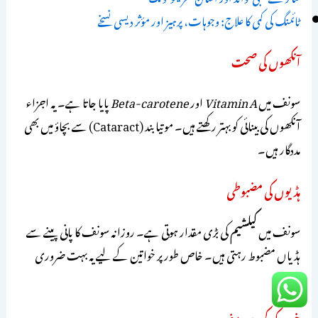
ٹائمنگ کی کمی کا علاج: وجوہات، پرہیز اور مؤثر دیسی نسخے
آنکھوں کی صحت
سونف میں
Vitamin A
اور
Beta-carotene
پایا جاتا ہے۔ یہ اجزاء
آنکھوں کی بینائی کو بہتر رکھتے ہیں۔ موتیا بند (Cataract) سے بچاؤ میں بھی
مددگار ہیں۔
ہڈیوں کی مضبوطی
سونف میں
کیلشیم
کی بڑی مقدار ہوتی ہے۔ روزانہ سونف کا پانی پینے سے
ہڈیاں مضبوط رہتی ہیں۔ خاص طور پر خواتین کے لیے یہ بہت ضروری
ہے۔