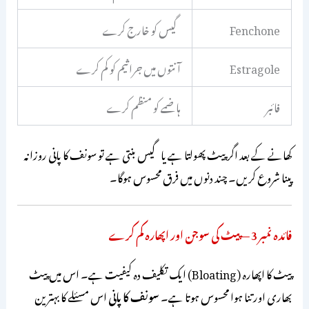
Fenchone
گیس کو خارج کرے
Estragole
آنتوں میں جراثیم کو کم کرے
فائبر
ہاضمے کو منظم کرے
کھانے کے بعد اگر پیٹ پھولتا ہے یا گیس بنتی ہے تو سونف کا پانی روزانہ
پینا شروع کریں۔ چند دنوں میں فرق محسوس ہوگا۔
فائدہ نمبر 3 — پیٹ کی سوجن اور اپھارہ کم کرے
پیٹ کا اپھارہ (Bloating) ایک تکلیف دہ کیفیت ہے۔ اس میں پیٹ
بھاری اور تنا ہوا محسوس ہوتا ہے۔
سونف کا پانی
اس مسئلے کا بہترین