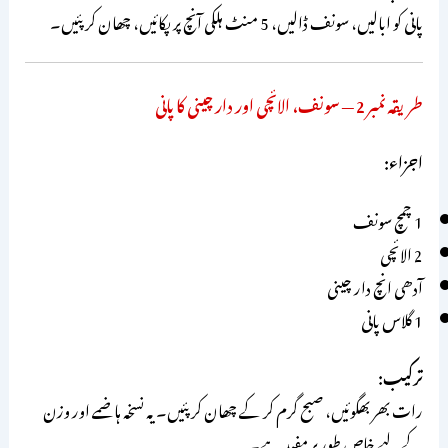
پانی کو ابالیں، سونف ڈالیں، 5 منٹ ہلکی آنچ پر پکائیں، چھان کر پئیں۔
طریقہ نمبر 2 — سونف، الائچی اور دار چینی کا پانی
اجزاء:
1 چمچ سونف
2 الائچی
آدھی انچ دار چینی
1 گلاس پانی
ترکیب:
رات بھر بھگوئیں، صبح گرم کر کے چھان کر پئیں۔ یہ نسخہ ہاضمے اور وزن
کے لیے خاص طور پر مفید ہے۔