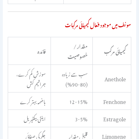
سونف میں موجود فعال کیمیائی مرکبات
مقدار /
کیمیائی مرکب
فائدہ
خصوصیت
سب سے زیادہ
سوزش کم کرے،
Anethole
(80-90%)
جراثیم کش
Fenchone
12-15%
ہاضمہ بہتر کرے
Estragole
3-5%
اینٹی بیکٹیریل
Limonene
قلیل مقدار
جگر کی صفائی