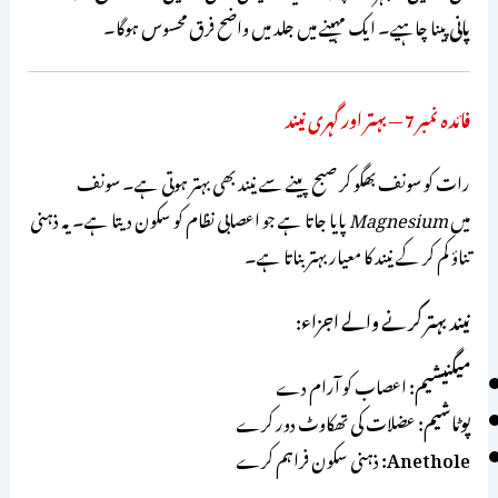
پانی
پینا چاہیے۔ ایک مہینے میں جلد میں واضح فرق محسوس ہوگا۔
فائدہ نمبر 7 — بہتر اور گہری نیند
رات کو سونف بھگو کر صبح پینے سے نیند بھی بہتر ہوتی ہے۔ سونف
میں
Magnesium
پایا جاتا ہے جو اعصابی نظام کو سکون دیتا ہے۔ یہ ذہنی
تناؤ کم کر کے نیند کا معیار بہتر بناتا ہے۔
نیند بہتر کرنے والے اجزاء:
میگنیشیم:
اعصاب کو آرام دے
پوٹاشیم:
عضلات کی تھکاوٹ دور کرے
Anethole:
ذہنی سکون فراہم کرے