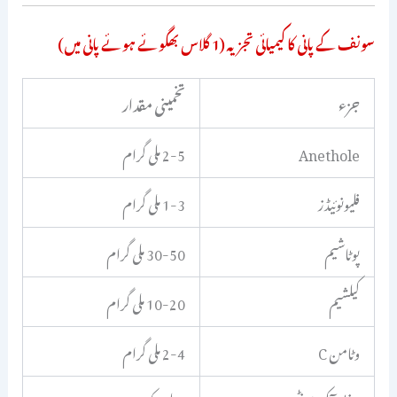
سونف کے پانی کا کیمیائی تجزیہ (1 گلاس بھگوئے ہوئے پانی میں)
جزء
تخمینی مقدار
Anethole
2-5 ملی گرام
فلیونوئیڈز
1-3 ملی گرام
پوٹاشیم
30-50 ملی گرام
کیلشیم
10-20 ملی گرام
وٹامن C
2-4 ملی گرام