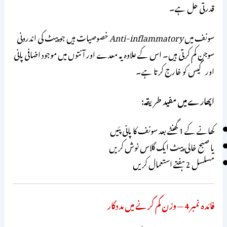
قدرتی حل ہے۔
سونف میں
Anti-inflammatory
خصوصیات ہیں جو پیٹ کی اندرونی
سوجن کم کرتی ہیں۔ اس کے علاوہ یہ معدے اور آنتوں میں موجود اضافی پانی
اور گیس کو خارج کرتا ہے۔
اپھارے میں مفید طریقہ:
کھانے کے 1 گھنٹے بعد سونف کا پانی پئیں
یا صبح خالی پیٹ ایک گلاس نوش کریں
مسلسل 2 ہفتے استعمال کریں
فائدہ نمبر 4 — وزن کم کرنے میں مددگار