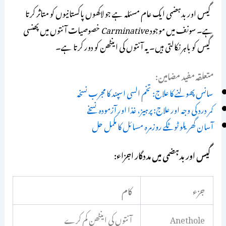
گیس اور بدہضمی ایک عام مسئلہ ہے جو لاکھوں پاکستانیوں کو متاثر کرتا
ہے۔ سونف میں موجود
Carminative
خصوصیات آنتوں میں پھنسی
گیس کو باہر نکالتی ہیں۔ یہ آنتوں کی اینٹھن کو دور کرتا ہے۔
متعلقہ مفید مضامین:
سانس پھولنے کا علاج: تخم السی اسپند کا مجرب نسخہ
کمر درد کی وجہ اور علاج: پرہیز، غذا اور آزمودہ نسخے
آسان گھریلو ٹوٹکے روزمرہ مسائل کا مکمل حل
گیس اور بدہضمی میں مددگار اجزاء:
جزء
کام
Anethole
آنتوں کی اینٹھن کم کرے