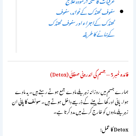
عرقیات کا نسخہ آزمودہ علاج
سفوف ٹھنڈک کے فوائد، سفوف
ٹھنڈک کےاجزاء اور سفوف ٹھنڈک
کےبنانے کا طریقہ
فائدہ نمبر 5 — جسم کی اندرونی صفائی (Detox)
ہمارے جسم میں روزانہ زہریلے مادے جمع ہوتے رہتے ہیں۔ یہ مادے
ہوا، پانی اور کھانے پینے کے ذریعے داخل ہوتے ہیں۔
سونف کا پانی
ان
زہریلے مادوں کو خارج کرنے میں مدد کرتا ہے۔
Detox کا عمل: