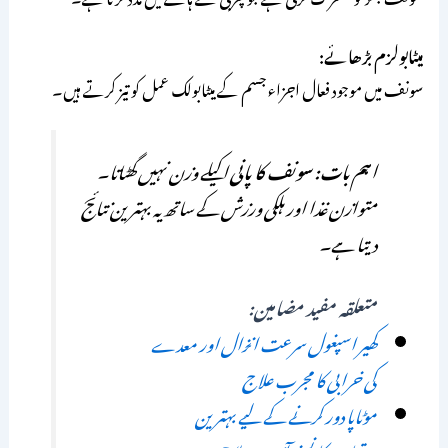
میٹابولزم بڑھائے:
سونف میں موجود فعال اجزاء جسم کے میٹابولک عمل کو تیز کرتے ہیں۔
اہم بات:
سونف کا پانی
اکیلے وزن نہیں گھٹاتا۔
متوازن غذا اور ہلکی ورزش کے ساتھ یہ بہترین نتائج
دیتا ہے۔
متعلقہ مفید مضامین:
کھیر اسپغول سرعت انزال اور معدے
کی خرابی کا مجرب علاج
موٹاپا دور کرنے کے لیے بہترین