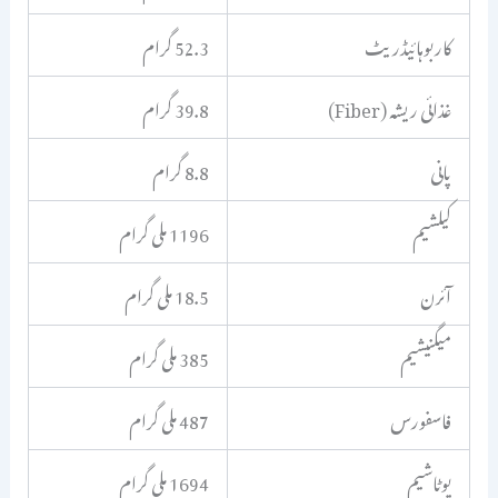
کاربوہائیڈریٹ
52.3 گرام
غذائی ریشہ (Fiber)
39.8 گرام
پانی
8.8 گرام
کیلشیم
1196 ملی گرام
آئرن
18.5 ملی گرام
میگنیشیم
385 ملی گرام
فاسفورس
487 ملی گرام
پوٹاشیم
1694 ملی گرام