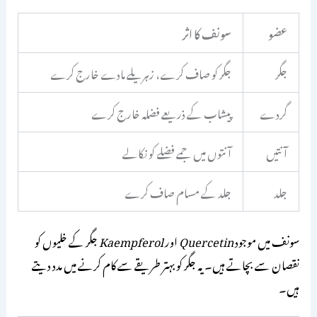
عضو
سونف کا اثر
جگر
جگر کو صاف کرے، زہریلے مادے خارج کرے
گردے
پیشاب کے ذریعے فضلہ خارج کرے
آنتیں
آنتوں میں جمے فضلے کو نکالے
جلد
جلد کے مسام صاف کرے
سونف میں موجود
Quercetin
اور
Kaempferol
جگر کے خلیوں کو
نقصان سے بچاتے ہیں۔ یہ جگر کو بہتر طریقے سے کام کرنے میں مدد دیتے
ہیں۔