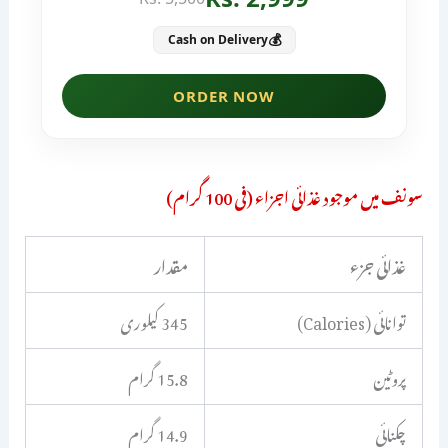
سونف میں موجود غذائی اجزاء (فی 100 گرام)
غذائی جزء
مقدار
توانائی (Calories)
345 کیلوری
پروٹین
15.8 گرام
چکنائی
14.9 گرام