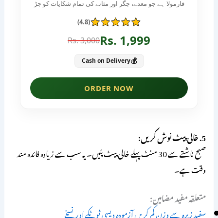
5. خالی پیٹ نوش کریں:
صبح ناشتے سے 30 منٹ پہلے خالی پیٹ پئیں۔ یہ سب سے زیادہ فائدہ مند
وقت ہے۔
متعلقہ مفید مضامین:
سفید زیرہ سے وزن کم کریں آزمودہ دیسی ٹوٹکے اور نسخے