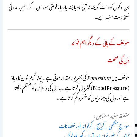
جن لوگوں کو رات کو نیند نہ آتی ہو یا نیند بار بار ٹوٹتی ہو، ان کے لیے یہ قدرتی
نسخہ بہت مفید ہے۔
سونف کے پانی کے دیگر اہم فوائد
دل کی صحت
سونف میں
Potassium
کی بھرپور مقدار ہوتی ہے۔ پوٹاشیم خون کا دباؤ
(Blood Pressure) کنٹرول کرتا ہے۔ یہ دل کی دھڑکن کو منظم رکھتا
ہے اور دل کی بیماریوں کا خطرہ کم کرتا ہے۔
متعلقہ مفید مضامین:
سورج مکھی کے بیج کےفوائد اور نقصانات
ٹماٹر کے طبی فوائد اور آسان گھریلو ٹوٹک