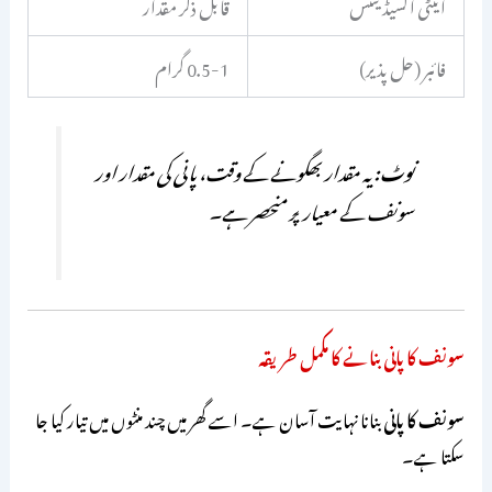
اینٹی آکسیڈینٹس
قابل ذکر مقدار
فائبر (حل پذیر)
0.5-1 گرام
نوٹ:
یہ مقدار بھگونے کے وقت، پانی کی مقدار اور
سونف کے معیار پر منحصر ہے۔
سونف کا پانی بنانے کا مکمل طریقہ
سونف کا پانی
بنانا نہایت آسان ہے۔ اسے گھر میں چند منٹوں میں تیار کیا جا
سکتا ہے۔