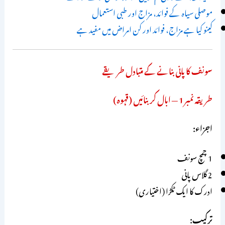
موصلی سیاہ کے فوائد، مزاج اور طبی استعمال
کینو کیا ہے مزاج، فوائد اور کن امراض میں مفید ہے
سونف کا پانی بنانے کے متبادل طریقے
طریقہ نمبر 1 — ابال کر بنائیں (قہوہ)
اجزاء:
1 چمچ سونف
2 گلاس پانی
ادرک کا ایک ٹکڑا (اختیاری)
ترکیب: