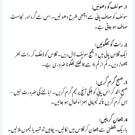
1. سونف کو دھوئیں:
سونف کو صاف پانی سے اچھی طرح دھو لیں۔ اس سے گرد اور نجاست
صاف ہو جاتی ہے۔
2. رات کو بھگوئیں:
ایک گلاس پانی میں 1 چمچ سونف ڈال دیں۔ گلاس کو ڈھک کر رات بھر
چھوڑ دیں۔ کم از کم 6 سے 8 گھنٹے بھگونا ضروری ہے۔
3. صبح گرم کریں:
صبح اٹھ کر اس پانی کو ہلکی آنچ پر نیم گرم کریں۔ ابالنے کی ضرورت نہیں —
بس گرم کریں تاکہ کیمیائی اجزاء فعال ہو جائیں۔
4. چھان کر پئیں:
باریک چھلنی سے چھان کر گلاس میں نکالیں۔ چاہیں تو شہد یا لیموں ملا لیں۔