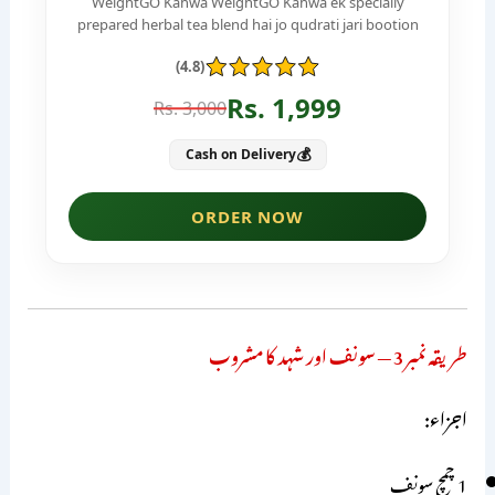
طریقہ نمبر 3 — سونف اور شہد کا مشروب
اجزاء:
1 چمچ سونف