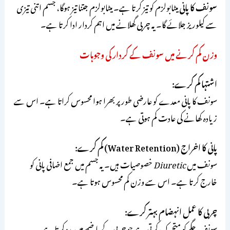
سونف کا پانی
میٹابولزم کو تیز کرتا ہے۔ میٹابولزم جتنا تیز ہوگا، جسم اتنی تیزی
سے کیلوریز جلائے گا۔ یہ چربی گھلانے میں اہم کردار ادا کرتا ہے۔
وزن کم کرنے میں سونف کے کردار کی وجوہات
اشتہا کم کرے:
سونف کا پانی معدے کو عارضی طور پر بھرا ہوا محسوس کراتا ہے۔ اس سے
زیادہ کھانے کی عادت کم ہوتی ہے۔
پانی کا اخراج (Water Retention) کم کرے:
سونف میں
Diuretic
خصوصیات ہیں۔ یہ جسم میں جمع اضافی پانی کو
خارج کرتا ہے۔ اس سے وزن کم محسوس ہوتا ہے۔
چربی کا عمل انہضام بہتر کرے:
سونف جگر کو متحرک کرتی ہے جو چربی کے ہاضمے میں مدد کرتا ہے۔