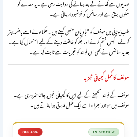
صدیوں سے کھانے کے بعد چبانے کی روایت رہی ہے۔ یہ معدے کو
سکون دیتی ہے اور سانس کو خوشبودار بناتی ہے۔
طب یونانی میں سونف کو
“بادیان”
بھی کہتے ہیں۔ حکماء نے اسے ہاضمہ بہتر
کرنے، گیس ختم کرنے اور جگر کو طاقت دینے کے لیے استعمال کیا ہے۔
جدید سائنس نے بھی ان فوائد کو تجربات سے ثابت کیا ہے۔
سونف کا مکمل کیمیائی تجزیہ
سونف کے فوائد سمجھنے کے لیے اس کا کیمیائی تجزیہ جاننا ضروری ہے۔
سونف میں موجود اجزاء اسے ایک مکمل قدرتی دوا بناتے ہیں۔