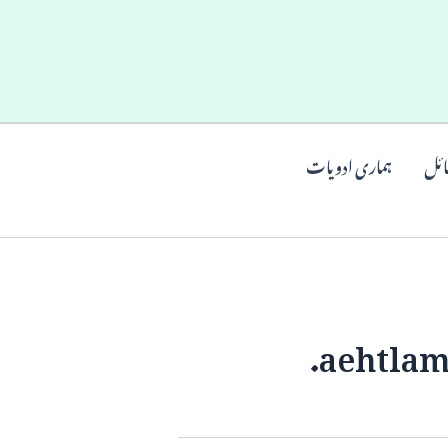
ائل
ہماری ادویات
aehtlam 