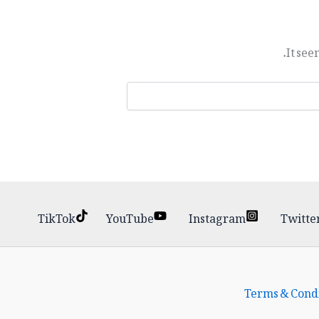
It see
TikTok
YouTube
Instagram
Twitte
Terms & Condi