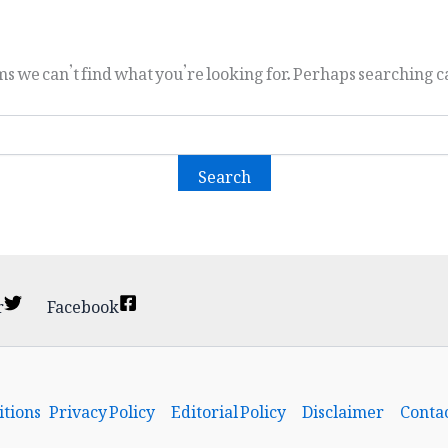
ms we can’t find what you’re looking for. Perhaps searching ca
r
Facebook
tions
Privacy Policy
Editorial Policy
Disclaimer
Contac