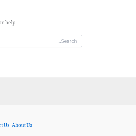
n help.
Search
for:
t Us
About Us