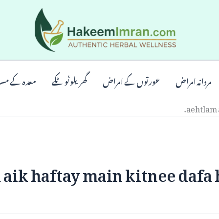
مردانہ امراض
عورتوں کے امراض
گھریلو ٹوٹکے
معدہ کے مس
aehtlam 
aik haftay main kitnee dafa 