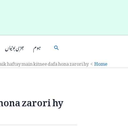
Ski
t
conten
Search
ہوم
جڑی بوٹیاں
aik haftay main kitnee dafa hona zarori hy.
Home
hona zarori hy.