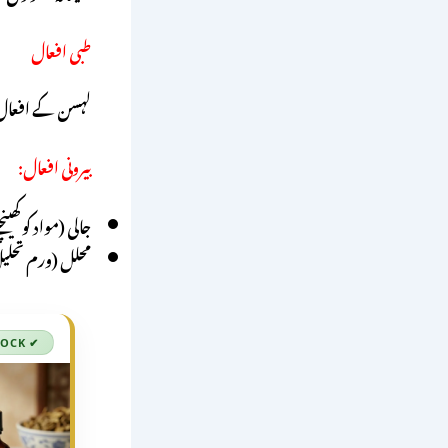
طبی افعال
لہسن کے افعال کو
بیرونی افعال:
جالی (مواد کو کھینچ
محلل (ورم تحلی