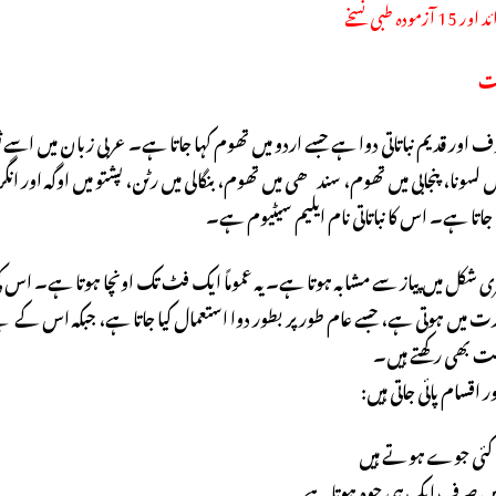
دہ طبی نسخے
خت
اور قدیم نباتاتی دوا ہے جسے اردو میں تھوم کہا جاتا ہے۔ عربی زبان میں اسے ث
لسونا، پنجابی میں تھوم، سندھی میں تھوم، بنگالی میں رٹن، پشتو میں اوگہ اور ان
جاتا ہے۔ اس کا نباتاتی نام ایلیم سیٹیوم ہے۔
ہری شکل میں پیاز سے مشابہ ہوتا ہے۔ یہ عموماً ایک فٹ تک اونچا ہوتا ہے۔ اس 
رت میں ہوتی ہے، جسے عام طور پر بطور دوا استعمال کیا جاتا ہے، جبکہ اس کے پت
یت بھی رکھتے ہیں۔
 اقسام پائی جاتی ہیں:
 کئی جوے ہوتے ہیں
ں صرف ایک ہی جوہ ہوتا ہے