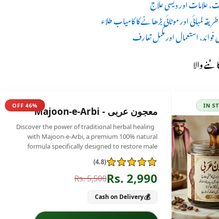
ات، علامات اور دیسی علاج
طریقہ لمبائی اور موٹائی بڑھانے کا کامیاب طلاء
ی فوائد، استعمال اور مکمل تعارف
اٹنے والا