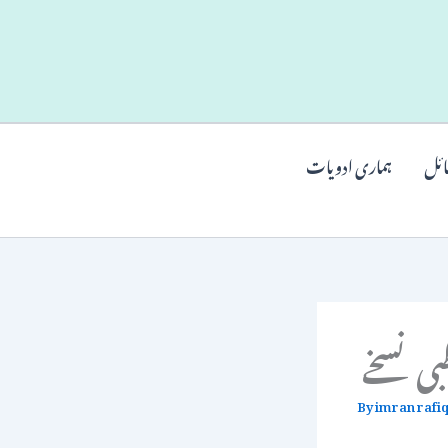
ائل
ہماری ادویات
ی نسخے
By
imran rafi