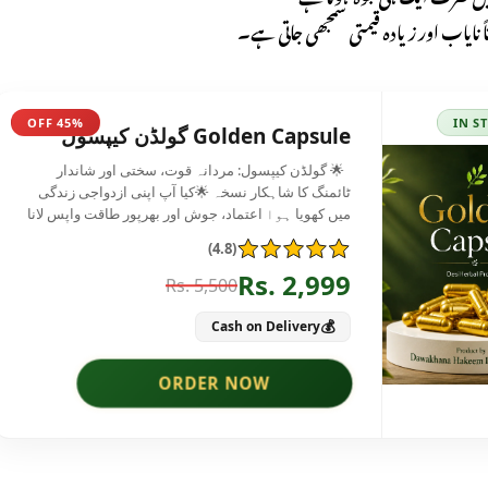
 نایاب اور زیادہ قیمتی سمجھی جاتی ہے۔