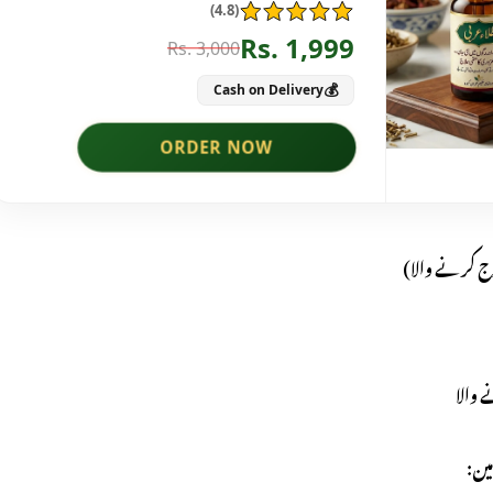
 کرنے والا)
 والا
ین: