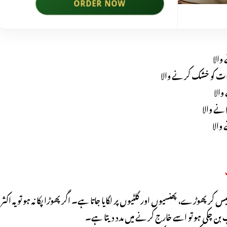
والا
ت کو خشک کرنے والا
والا
انے والا
والا
 کر پھوڑے، پھنسیوں اور گلٹیوں پر لگایا جاتا ہے۔ اگر پھوڑا پکا نہ ہو تو یہ اکثر 
 بن چکی ہو تو اسے خارج کرنے میں مدد دیتا ہے۔