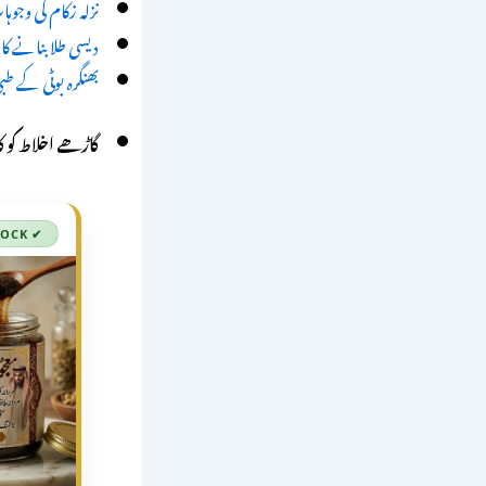
نزلہ زکام کی وجوہ
دیسی طلا بنانے کا 
بھنگرہ بوٹی کے طب
گاڑھے اخلاط کو ک