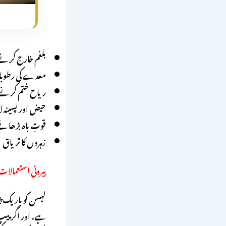
بلغم خارج کرنے 
معدے کی رطوبا
ریاح ختم کرنے 
حیض اور پسینہ ل
قوتِ باہ بڑھانے 
زہ
روں کا تریاق
بیرونی استعمالات
لہسن کو باریک پیس
ہے، اور اگر پیپ