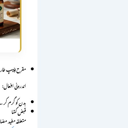
مقرح (پیپ خارج
اندرونی افعال:
بدن کو گرم کرنے
قبض کشا
متعلقہ مفید مضام