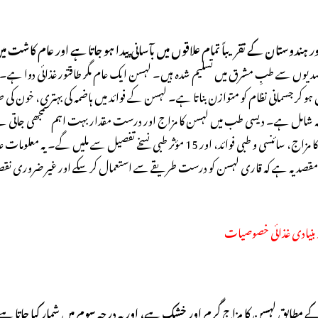
ر ہندوستان کے تقریباً تمام علاقوں میں بآسانی پیدا ہو جاتا ہے اور عام کاشت
یوں سے طبِ مشرق میں تسلیم شدہ ہیں۔ لہسن ایک عام مگر طاقتور غذائی دوا ہے۔ ی
و کر جسمانی نظام کو متوازن بناتا ہے۔ لہسن کے فوائد میں ہاضمہ کی بہتری، خون کی 
ہ شامل ہے۔ دیسی طب میں لہسن کا مزاج اور درست مقدار بہت اہم سمجھی جاتی 
میں آپ کو لہسن کا مزاج، سائنسی و طبی فوائد، اور 15 مؤثر طبی نسخے تفصیل سے ملیں گے۔ ی
 مقصد یہ ہے کہ قاری لہسن کو درست طریقے سے استعمال کر سکے اور غیر ضروری ن
 بنیادی غذائی خصوصیات
کے مطابق لہسن کا مزاج گرم اور خشک ہے، اور یہ درجہ سوم میں شمار کیا جاتا ہ