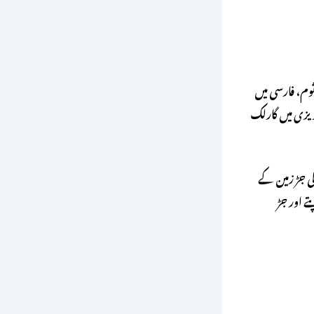
وم، فارسی میں
گریزی میں گارلک
کی جڑ زمین کے
ے اور جڑ