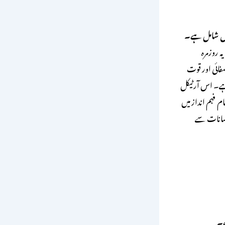
 میں شامل ہے۔
ہ روزمرہ
صفائی اور قوت
ہے۔ اس آرٹیکل
ہ معلومات عام فہم انداز میں
قصانات سے
ے۔