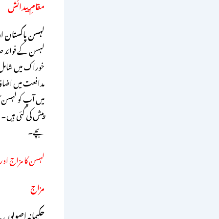
مقامِ پیدائش
لہسن پاکستان او
لہسن کے فوائد صد
خوراک میں شامل ہ
مدافعت میں اضاف
پیش کی گئی ہیں۔
بچے۔
لہسن کا مزاج اور
مزاج
حکیمانہ اصولوں 