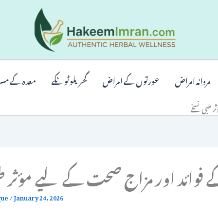
مردانہ امراض
عورتوں کے امراض
گھریلو ٹوٹکے
معدہ کے مس
 طبی نسخے
 فوائد اور مزاج صحت کے لیے مؤثر طب
que
/
January 24, 2026