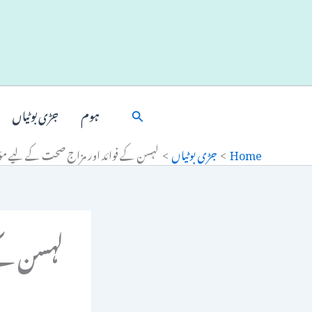
Ski
t
conten
Search
ہوم
جڑی بوٹیاں
Home
جڑی بوٹیاں
لہسن کے فوائد اور مزاج صحت کے لیے مؤثر
لہسن کے