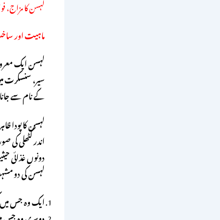
لہسن کا مزاج، فوائد اور 15 آزمو
ماہیت اور سا
لہسن ایک معروف 
سیر، سنسکرت میں 
کے نام سے جانا 
لہسن کا پودا ظا
اندر گٹھلی کی صو
دونوں غذائی حیث
لہسن کی دو مشہور
ایک وہ جس میں
دوسری وہ جس می