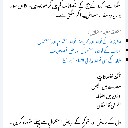
سکتا ہے۔ کدو کے بیج کے نقصانات کم ہیں مگر موجود ہیں۔ خاص طور
پر زیادہ مقدار مسائل پیدا کر سکتی ہے۔
متعلقہ مفید مضامین:
عاقرقرحا کے فوائد اور مجربات فوائد، اقسام اور استعمال
عناب کے فوائد، استعمال اور طبی خصوصیات
ہلیلہ کے طبی فوائد ہرڑ کی اقسام اور نسخے
ممکنہ نقصانات
معدے میں گیس
وزن میں اضافہ
الرجی کا امکان
دل کے مریض اور شوگر کے مریض استعمال سے پہلے مشورہ کریں۔