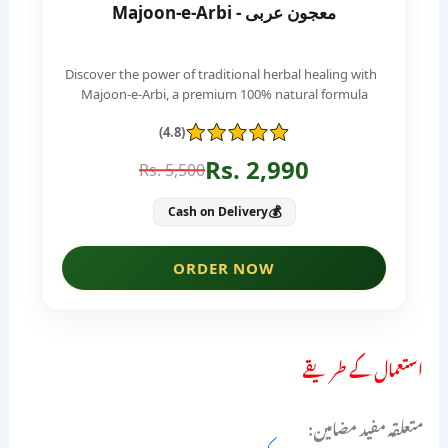
استعمال کے طریقے
متعلقہ مفید مضامین: