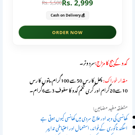
کدو کے بیج کا مزاج:
سرد وتر۔
مقدار خوراک:
پھل کا رس 50سے 100گرام،پتوں کا رس
10سے20گرام اور گری تخم کدو کا سفوف 3سے6گرام۔
متعلقہ مفید مضامین:
کھانسی کی وجہ اور علاج سردی میں کھانسی کیوں ہوتی ہے
اسگند ناگوری کے فوائد، استعمال اور احتیاطی تدابیر