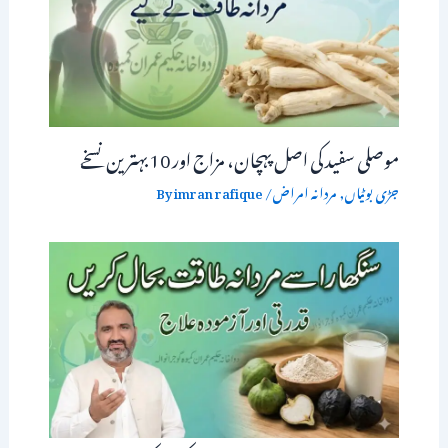
موصلی سفید کی اصل پہچان، مزاج اور 10 بہترین نسخے
جڑی بوٹیاں
,
مردانہ امراض
/ By
imran rafique