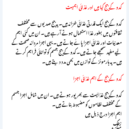
کدو کے بیج کیا ہیں اور غذائی اہمیت
کدو کے بیج ایک قدرتی غذائی خزانہ ہیں۔ یہ بیج صدیوں سے مختلف
ثقافتوں میں بطور غذا استعمال ہوتے آ رہے ہیں۔ ان میں کئی اہم
معدنیات اور غذائی اجزا پائے جاتے ہیں۔ یہی اجزا مردانہ صحت کے
لیے مفید سمجھے جاتے ہیں۔ کدو کے بیج جسم کو توانائی فراہم کرتے
ہیں۔ یہ ہارمونز کے توازن میں بھی مدد دیتے ہیں۔
کدو کے بیج کے اہم غذائی اجزا
کدو کے بیج غذائیت سے بھرپور ہوتے ہیں۔ ان میں شامل اجزا جسم
کے مختلف نظاموں کو مضبوط بناتے ہیں۔
اہم اجزا درج ذیل ہیں
زنک