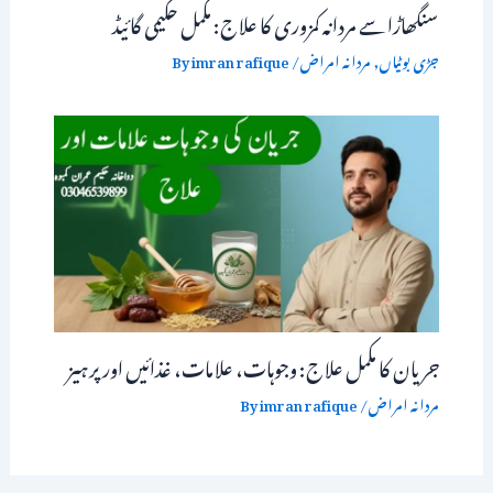
سنگھاڑا سے مردانہ کمزوری کا علاج: مکمل حکیمی گائیڈ
جڑی بوٹیاں
,
مردانہ امراض
/ By
imran rafique
جریان کا مکمل علاج: وجوہات، علامات، غذائیں اور پرہیز
مردانہ امراض
/ By
imran rafique