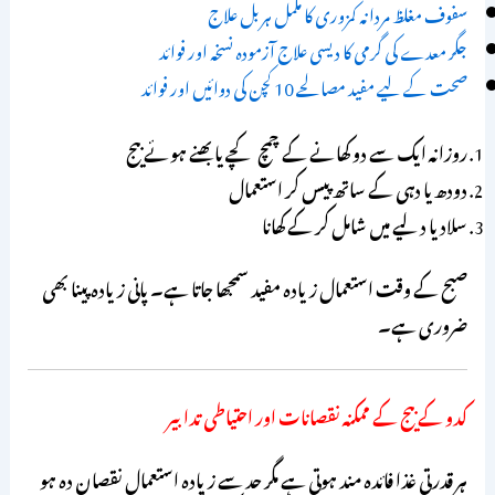
سفوف مغلظ مردانہ کمزوری کا مکمل ہربل علاج
جگر معدے کی گرمی کا دیسی علاج آزمودہ نسخہ اور فوائد
صحت کے لیے مفید مصالحے 10 کچن کی دوائیں اور فوائد
روزانہ ایک سے دو کھانے کے چمچ کچے یا بھنے ہوئے بیج
دودھ یا دہی کے ساتھ پیس کر استعمال
سلاد یا دلیے میں شامل کر کے کھانا
صبح کے وقت استعمال زیادہ مفید سمجھا جاتا ہے۔ پانی زیادہ پینا بھی
ضروری ہے۔
کدو کے بیج کے ممکنہ نقصانات اور احتیاطی تدابیر
ہر قدرتی غذا فائدہ مند ہوتی ہے مگر حد سے زیادہ استعمال نقصان دہ ہو