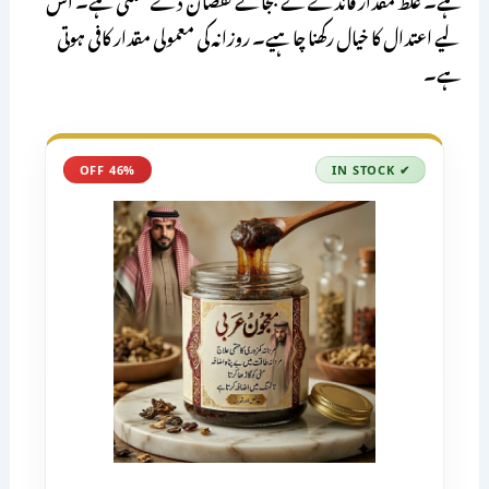
لیے اعتدال کا خیال رکھنا چاہیے۔ روزانہ کی معمولی مقدار کافی ہوتی
ہے۔