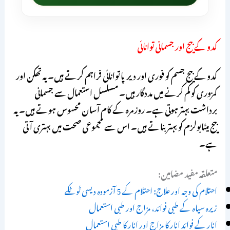
کدو کے بیج اور جسمانی توانائی
کدو کے بیج جسم کو فوری اور دیرپا توانائی فراہم کرتے ہیں۔ یہ تھکن اور
کمزوری کو کم کرنے میں مددگار ہیں۔ مسلسل استعمال سے جسمانی
برداشت بہتر ہوتی ہے۔ روزمرہ کے کام آسان محسوس ہوتے ہیں۔ یہ
بیج میٹابولزم کو بہتر بناتے ہیں۔ اس سے مجموعی صحت میں بہتری آتی
ہے۔
متعلقہ مفید مضامین:
احتلام کی وجہ اور علاج: احتلام کے 5 آزمودہ دیسی ٹوٹکے
زیرہ سیاہ کے طبی فوائد، مزاج اور طبی استعمال
انار کے فوائد انار کا مزاج اور انار کا طبی استعمال