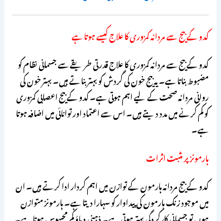
کدو کے بیج سے مردانہ کمزوری کا علاج کیسے ہوتا ہے
کدو کے بیج سے مردانہ کمزوری کا علاج قدرتی طریقے سے جسمانی نظام کو
مضبوط بناتا ہے۔ یہ بیج خون کی گردش کو بہتر بناتے ہیں۔ بہتر خون کی
روانی مردانہ صحت کے لیے اہم ہوتی ہے۔ کدو کے بیج اعصابی کمزوری
کو کم کرنے میں مدد دیتے ہیں۔ اس سے اعتماد اور توانائی میں اضافہ ہوتا
ہے۔
ہارمونز پر مثبت اثرات
کدو کے بیج مردانہ ہارمون کے توازن میں اہم کردار ادا کرتے ہیں۔ ان
میں موجود زنک ہارمون کی پیداوار کو سہارا دیتا ہے۔ ہارمونز متوازن
ہوں تو جسمانی کارکردگی بہتر ہوتی ہے۔ ذہنی دباؤ کم محسوس ہوتا ہے۔