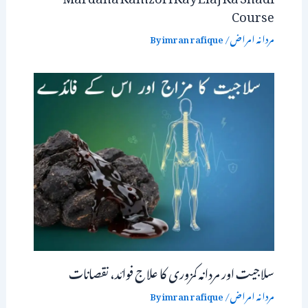
Course
مردانہ امراض
/ By
imran rafique
سلاجیت اور مردانہ کمزوری کا علاج فوائد، نقصانات
مردانہ امراض
/ By
imran rafique