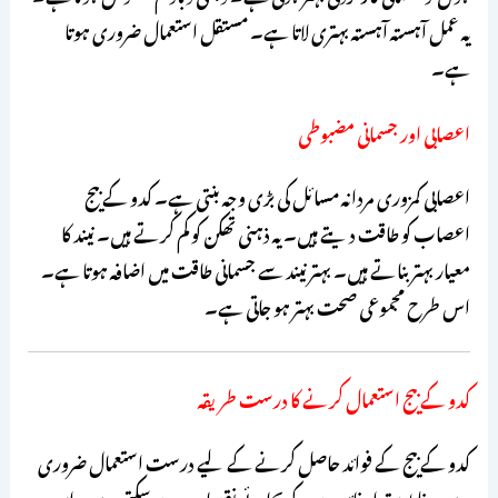
یہ عمل آہستہ آہستہ بہتری لاتا ہے۔ مستقل استعمال ضروری ہوتا
ہے۔
اعصابی اور جسمانی مضبوطی
اعصابی کمزوری مردانہ مسائل کی بڑی وجہ بنتی ہے۔ کدو کے بیج
اعصاب کو طاقت دیتے ہیں۔ یہ ذہنی تھکن کو کم کرتے ہیں۔ نیند کا
معیار بہتر بناتے ہیں۔ بہتر نیند سے جسمانی طاقت میں اضافہ ہوتا ہے۔
اس طرح مجموعی صحت بہتر ہو جاتی ہے۔
کدو کے بیج استعمال کرنے کا درست طریقہ
کدو کے بیج کے فوائد حاصل کرنے کے لیے درست استعمال ضروری
ہے۔ غلط مقدار فائدے کے بجائے نقصان دے سکتی ہے۔ اس