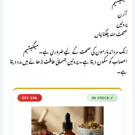
میگنیشیم
آئرن
پروٹین
صحت مند چکنائیاں
زنک مردانہ ہارمون کی صحت کے لیے ضروری ہے۔ میگنیشیم
اعصاب کو سکون دیتا ہے۔ پروٹین جسمانی طاقت بڑھانے میں مدد دیتا
ہے۔