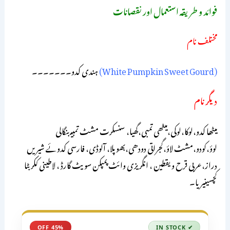
فوائد و طریقہ استعمال اور نقصانات
مختلف نام
(White Pumpkin Sweet Gourd)
ہندی کدو۔۔۔۔۔۔۔
دیگر نام
میٹھا کدو،لوکا،لوکی،میٹھی تمبی،گھیا، سنسکرت مشٹ تمبیـ بنگالی
لوؤ،کودو،مشٹ لاؤ،گجراتی دودھی،بھوپلا، آلوڈی، فارسی کدوئے شیریں
دراز،عربی قرح و یقطین ، انگریزی وائٹ پمپکن سویٹ گارڈ ، لاطینی ککر بٹا
کچسینیریا۔