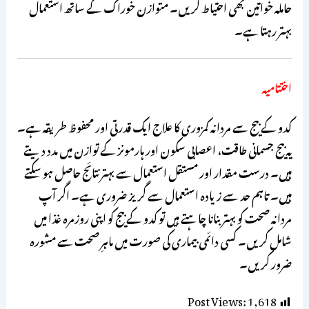
حاملہ خواتین بھی احتیاط کریں۔ متوازن خوراک کے ساتھ استعمال
بہتر رہتا ہے۔
اختتامیہ
کدو کے بیج سے مردانہ کمزوری کا علاج ایک قدرتی اور محفوظ طریقہ ہے۔
یہ بیج جسمانی طاقت، اعصابی سکون اور ہارمونز کے توازن میں مدد دیتے
ہیں۔ درست مقدار اور مستقل استعمال سے بہتر نتائج حاصل ہو سکتے
ہیں۔ تاہم حد سے زیادہ استعمال سے گریز ضروری ہے۔ اگر آپ
مردانہ صحت کو بہتر بنانا چاہتے ہیں تو کدو کے بیج کو اپنی روزمرہ غذا میں
شامل کریں۔ کسی دائمی بیماری کی صورت میں ماہرِ صحت سے مشورہ
ضرور کریں۔
Post Views:
1,618