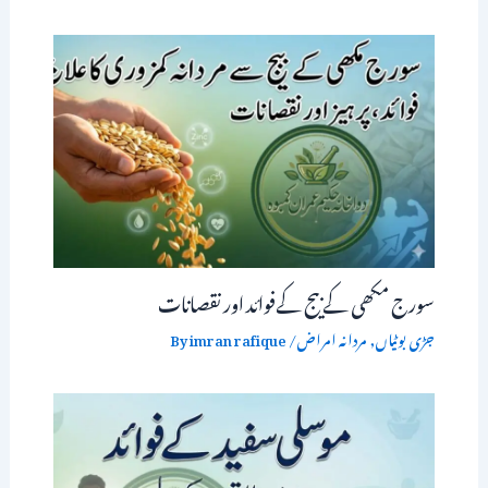
سورج مکھی کے بیج کےفوائد اور نقصانات
جڑی بوٹیاں
,
مردانہ امراض
/ By
imran rafique