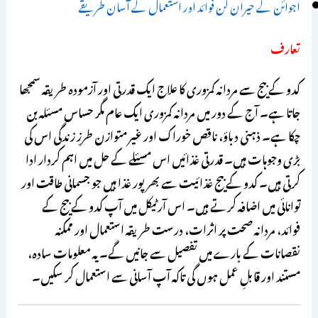
اجوائن کے حیران کن فوائد اور استعمال کے آسان طریقے
تعارف
کدو کے بیج سے مردانہ کمزوری کا علاج ایک قدرتی اور آزمودہ طریقہ سمجھا
جاتا ہے۔ آج کے دور میں مردانہ کمزوری ایک عام مگر حساس مسئلہ بن
چکا ہے۔ ذہنی دباؤ، ناقص خوراک اور غیر متوازن طرزِ زندگی اس کی
بڑی وجوہات ہیں۔ قدرتی غذائیں اس مسئلے کے حل میں اہم کردار ادا
کرتی ہیں۔ کدو کے بیج غذائیت سے بھرپور غذا ہیں جو جسمانی طاقت اور
توانائی میں اضافہ کرتے ہیں۔ اس آرٹیکل میں آپ کدو کے بیج کے
فوائد، مردانہ صحت پر اثرات، درست طریقہ استعمال اور ممکنہ
نقصانات کے بارے میں تفصیل سے جانیں گے۔ یہ معلومات سادہ،
مستند اور قابلِ عمل ہوں گی تاکہ آپ آسانی سے استعمال کر سکیں۔