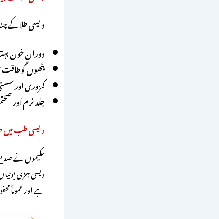
دیسی طلا
کے چند 
دورانِ خون بہتر
پٹھوں کو طاقت م
کمزوری اور سستی
جلد نرم اور صحت
دیسی طب میں طلا
حکیموں نے صدیوں 
دیسی جڑی بوٹیاں ت
ہے اور عموماً مح