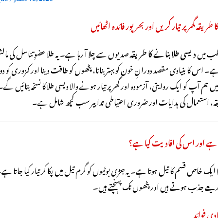
 طریقہ گھر پر تیار کریں اور بھرپور فائدہ اٹھائیں
طب میں
دیسی طلا بنانے کا طریقہ
صدیوں سے چلا آ رہا ہے۔ یہ طلا عضوِ تناسل کی م
ہے۔ اس کا بنیادی مقصد دورانِ خون کو بہتر بنانا، پٹھوں کو طاقت دینا اور کمزوری کو 
ہم آپ کو ایک روایتی، آزمودہ اور گھر پر تیار ہونے والا دیسی طلا کا نسخہ بتائیں گ
یقہ، استعمال کی ہدایات اور ضروری احتیاطی تدابیر سب کچھ شامل ہے۔
تا ہے اور اس کی افادیت کیا ہے؟
ایک خاص قسم کا تیل ہوتا ہے۔ یہ جڑی بوٹیوں کو گرم تیل میں پکا کر تیار کیا جاتا 
یعے جذب ہوتے ہیں اور پٹھوں تک پہنچتے ہیں۔
دی فوائد