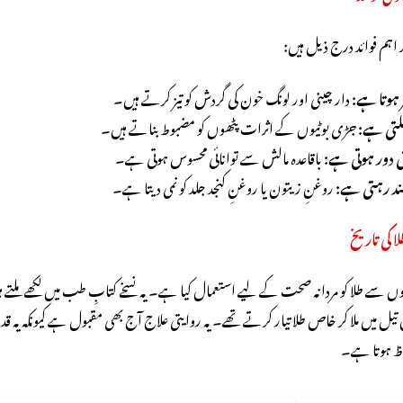
اہم فوائد درج ذیل ہیں:
 ہوتا ہے:
دار چینی اور لونگ خون کی گردش کو تیز کرتے ہیں۔
لتی ہے:
جڑی بوٹیوں کے اثرات پٹھوں کو مضبوط بناتے ہیں۔
 دور ہوتی ہے:
باقاعدہ مالش سے توانائی محسوس ہوتی ہے۔
مند رہتی ہے:
روغنِ زیتون یا روغنِ کنجد جلد کو نمی دیتا ہے۔
 کی تاریخ
سے طلا کو مردانہ صحت کے لیے استعمال کیا ہے۔ یہ نسخے کتابِ طب میں لکھے ملتے 
یل میں ملا کر خاص طلا تیار کرتے تھے۔ یہ روایتی علاج آج بھی مقبول ہے کیونکہ یہ قدرت
فوظ ہوتا ہے۔