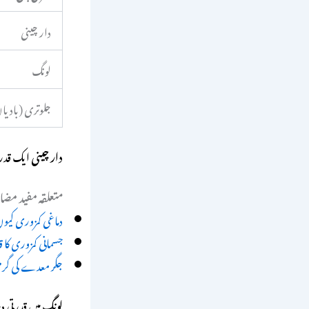
دار چینی
لونگ
جلوتری (بادیا
دار چینی
ایک قدرت
متعلقہ مفید مضام
دماغی کمزوری کیوں ہوت
جسمانی کمزوری کا 
جگر معدے کی گرمی 
لونگ
میں قدرتی د