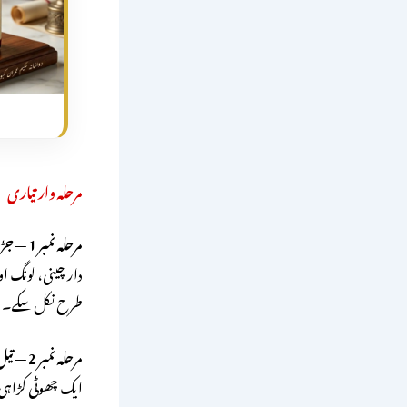
مرحلہ وار تیاری
مرحلہ نمبر 1 — جڑی بوٹیاں کچلیں:
دار چینی، لونگ او
طرح نکل سکے۔
مرحلہ نمبر 2 — تیل گرم کریں:
ایک چھوٹی کڑاہی یا برتن میں 50 ملی لیٹر تیل ڈالیں۔ چولہا بالکل ہل