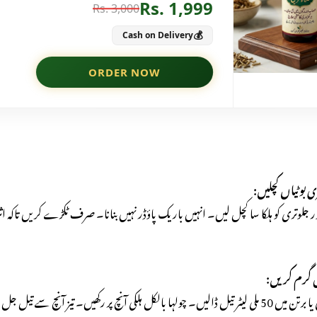
ر جلوتری کو ہلکا سا کچل لیں۔ انہیں باریک پاؤڈر نہیں بنانا۔ صرف ٹکڑے کریں تاکہ اث
کی آنچ پر رکھیں۔ تیز آنچ سے تیل جل سکتا ہے۔