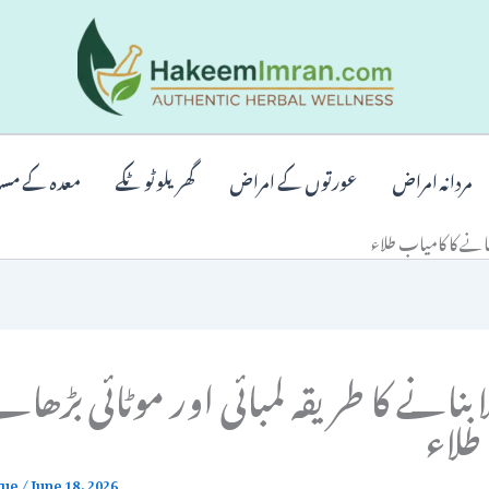
مردانہ امراض
عورتوں کے امراض
گھریلو ٹوٹکے
معدہ کے مس
ڑھانے کا کامیاب طلاء
بنانے کا طریقہ لمبائی اور موٹائی بڑھانے
طلاء
que
/
June 18, 2026