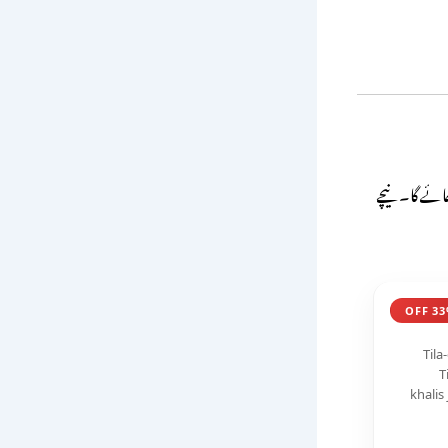
ائے گا۔ نیچے