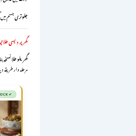
جلوتری
جسم میں 
گھر پر دیسی طلا ت
گھریلو طلا نسخہ
بنا
مرحلہ وار طریقہ د