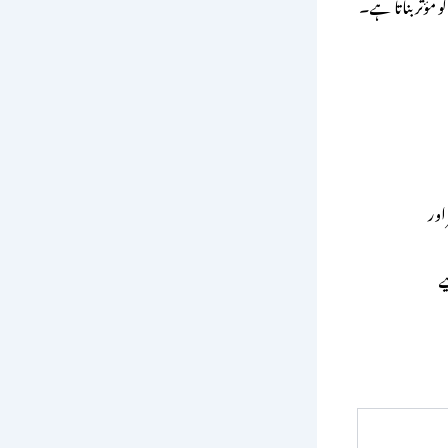
 مؤثر بناتا ہے۔
اور
ے