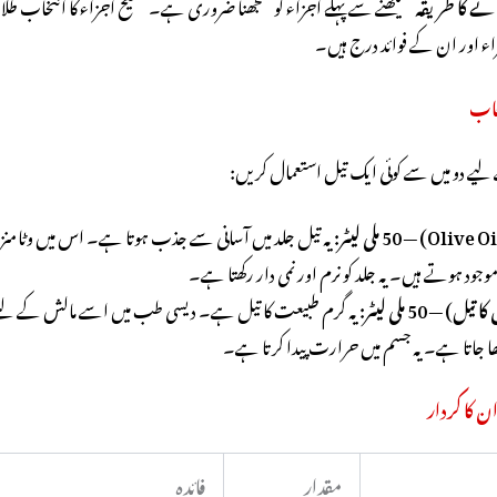
انے کا طریقہ
سیکھنے سے پہلے اجزاء کو سمجھنا ضروری ہے۔ صحیح اجزاء کا انتخاب طلا کو
اء اور ان کے فوائد درج ہیں۔
تخاب
 لیے دو میں سے کوئی ایک تیل استعمال کریں:
یہ تیل جلد میں آسانی سے جذب ہوتا ہے۔ اس میں وٹامنز 
جود ہوتے ہیں۔ یہ جلد کو نرم اور نمی دار رکھتا ہے۔
 — 50 ملی لیٹر:
یہ گرم طبیعت کا تیل ہے۔ دیسی طب میں اسے مالش کے لی
 جاتا ہے۔ یہ جسم میں حرارت پیدا کرتا ہے۔
ن کا کردار
مقدار
فائدہ