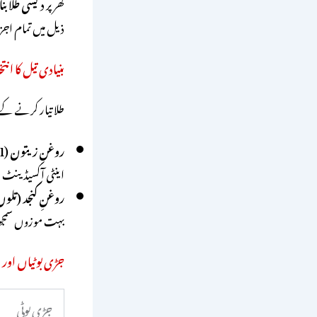
گھر پر
دیسی طلا بن
ذیل میں تمام اجز
بنیادی تیل کا ان
طلا تیار کرنے کے
روغنِ زیتون (Olive Oil) — 50 ملی لیٹر:
اینٹی آکسیڈینٹ مو
روغنِ کنجد (تلوں کا تیل)
بہت موزوں سمجھا
جڑی بوٹیاں اور ا
جڑی بوٹی