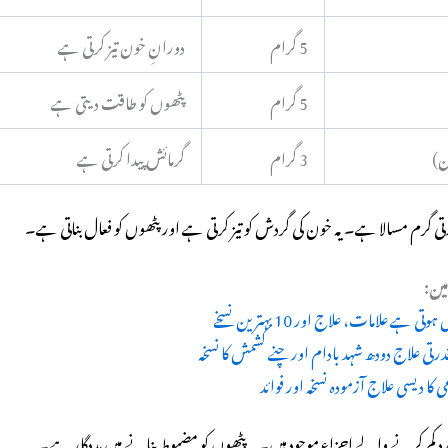
5 گرام
دورانِ خون تیز کرتی ہے
5 گرام
پٹھوں کو طاقت دیتی ہے
ن)
3 گرام
گرمائش پیدا کرتی ہے
ی گرم مسالا ہے۔ یہ خون کی گردش کو تیز کرتی ہے اور پٹھوں کو فعال بناتی ہے۔
ین:
ی ہے علامات، علاج اور 10 بہترین نسخے
قدرتی علاج دودھ شہد بادام اور چنے کشمش کا نسخہ
کا دیسی علاج آزمودہ نسخہ اور فوائد
رد کم کرنے والے اجزاء موجود ہیں۔ یہ پٹھوں کو مضبوط بنانے میں مددگار ہے۔