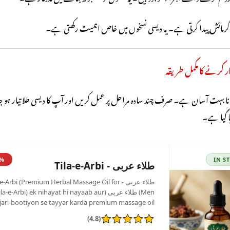
گرمائش پیدا کرتی ہے۔ یہ دیسی نسخوں میں خاص اہمیت رکھتی ہے۔
یار کرنے کا مکمل طریقہ
نا بہت آسان ہے۔ صرف چند سادہ مراحل پر عمل کریں اور آپ کا دیسی طلا تیار ہو ج
یا گیا ہے۔