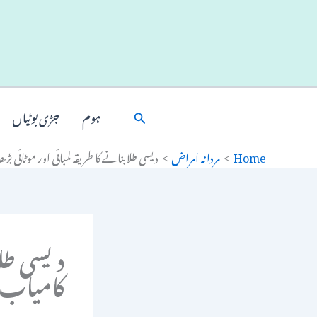
Ski
t
conten
Search
ہوم
جڑی بوٹیاں
Home
مردانہ امراض
دیسی طلا بنانے کا طریقہ لمبائی اور موٹائی ب
دیسی طلا 
کامیاب 