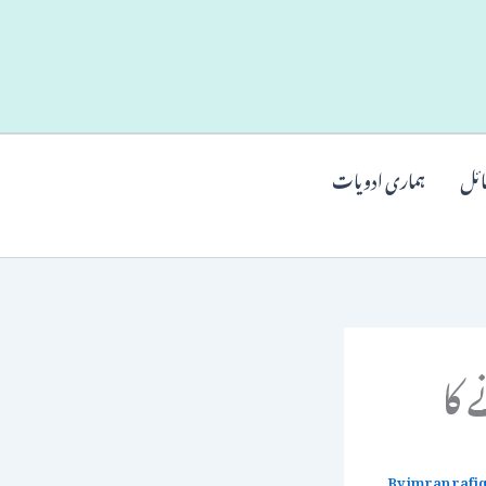
ائل
ہماری ادویات
 کا
By
imran rafi