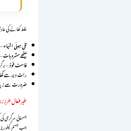
غلط کھانے کی عادت
تلی ہوئی اشیاء
— 
میٹھے مشروبات
— 
فاسٹ فوڈ
— برگر،
رات دیر سے کھان
ضرورت سے زیادہ
غیر فعال طرزِ 
جسمانی سرگرمی کی 
جب جسم کیلوریز جل