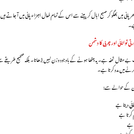
پانی میں بھگو کر صبح ابال کر پینے سے اس کے تمام فعال اجزاء پانی میں آ جاتے ہی
ے۔
 توانائی اور چربی کا دشمن
بے مثال تحفہ ہے۔ یہ میٹھا ہونے کے باوجود وزن نہیں بڑھاتا۔ بلکہ صحیح طریقے س
رنے میں مدد کرتا ہے۔
زن کے حوالے سے:
ئی
دیتا ہے
م کرتا ہے
 ہے
رکھتا ہے