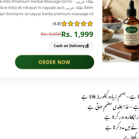
 ہے — جسم زیادہ کیلوریز جلاتا ہے
 ہے — غذا جلدی ہضم ہوتی ہے
اپھارہ
دور کرتا ہے
لانے
میں مدد کرتا ہے
رکھتا ہے