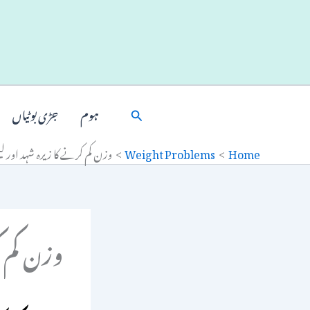
Ski
t
conten
Search
ہوم
جڑی بوٹیاں
Home
Weight Problems
وزن کم کرنے کا زیرہ شہد اور لی
وزن کم ک