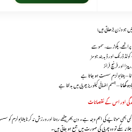
یں جو وزن بڑھاتی ہیں:
پراٹھے، پکوڑے، سموسے
کولڈ ڈرنک اور ڈبہ بند جوسز
 پیزا اور فرنچ فرائز
ا
— میٹابولزم سست ہو جاتا ہے
 کھانا
— جسم اضافی کیلوریز چربی میں بدلتا ہے
زندگی اور اس کے نقصانات
کمی بھی موٹاپے کی اہم وجہ ہے۔ دن بھر بیٹھے رہنا اور ورزش نہ کرنا میٹابولزم کو س
ا نہ سکے تو وہ چربی کی صورت میں جمع ہو جاتی ہیں۔