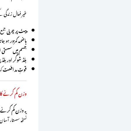
غیر فعال زندگی 
پیٹ پر چربی
جمع 
ہاضمہ کمزور
ہو جات
جسم میں سستی
ا
بلڈ شوگر اور بلڈ 
قوتِ مدافعت
کم
وزن کم کرنے کا 
یہ
وزن کم کرنے ک
نسخہ سستا، آسان