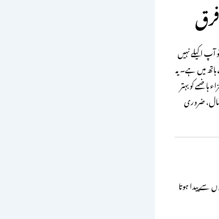
 آپ اکیلے نہیں
تھ میں ہے۔ یہ
 ہاضمے کو بہتر
تعمال، ضروری
ں سے پیدا ہوتا