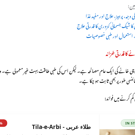
ین:
 وجہ، پرہیز، علاج اور مفید غذا
کا شیک جسمانی کمزوری کا قدرتی علاج
ئد، استعمال اور طبی خصوصیات
نے کا قدرتی خزانہ
چی خانے کی ایک عام مصالحہ ہے۔ لیکن اس کی طبی طاقت بہت غیر معمولی ہے۔ و
ئنسی طور پر بھی ثابت ہو چکا ہے۔
کرنے میں فوائد: