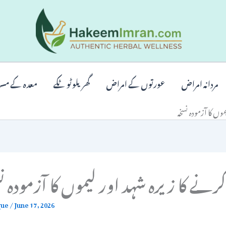
مردانہ امراض
عورتوں کے امراض
گھریلو ٹوٹکے
معدہ کے مس
موں کا آزمودہ نسخہ
رنے کا زیرہ شہد اور لیموں کا آزمودہ ن
que
/
June 17, 2026