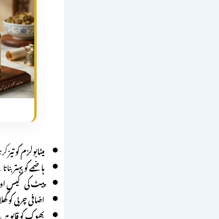
میٹابولزم کو تیز
کرتا
ہاضمے کو بہتر
بناتا
پیٹ کی گیس اور 
اضافی چربی کو گھ
بھوک کو قابو
میں 