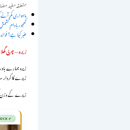
متعلقہ مفید مضام
ماہواری کم آنے کی
کھجور بادام کشمش 
عنبر کیا ہے؟ فوا
زیرہ — چربی گھلا
زیرہ ہمارے باور
زیرے کا کردار سا
زیرے کے وزن کم 