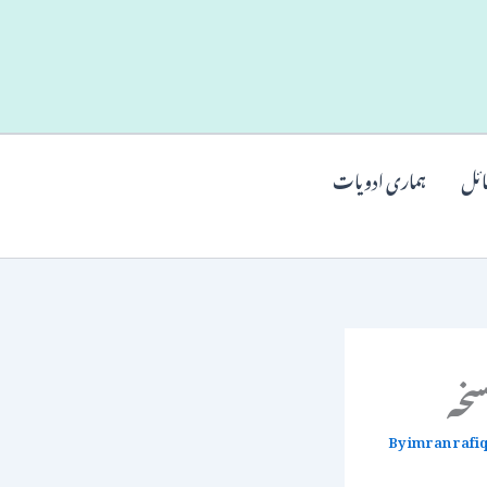
ائل
ہماری ادویات
سخہ
By
imran rafi