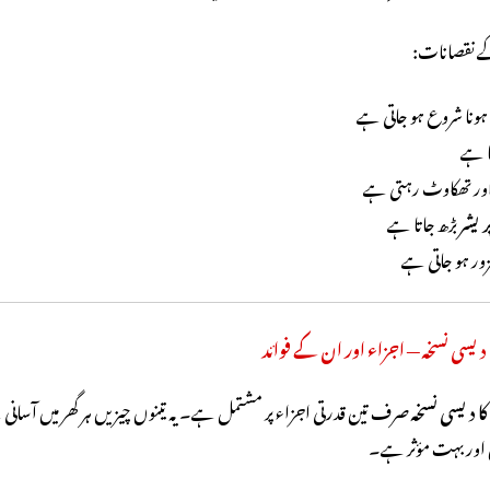
کے نقصانات:
ہونا شروع ہو جاتی ہے
ا ہے
ور تھکاوٹ رہتی ہے
پریشر
بڑھ جاتا ہے
زور ہو جاتی ہے
دیسی نسخہ — اجزاء اور ان کے فوائد
ا دیسی نسخہ
صرف تین قدرتی اجزاء پر مشتمل ہے۔ یہ تینوں چیزیں ہر گھر میں آسانی س
 اور بہت مؤثر ہے۔