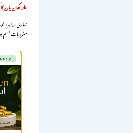
غلط کھان پان کا 
ہماری روزمرہ خورا
مشروبات جسم میں 