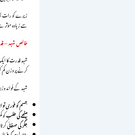
زیرے کو رات بھر 
سے زیادہ مؤثر ہ
خالص شہد — قدرتی
شہد قدرت کا ایک 
کرنے پر وزن کم ک
شہد کے فوائد و
جسم کو فوری توانا
میٹھے کی طلب
کو ک
جگر کی صفائی
کرتا
میٹابولزم کو فعال