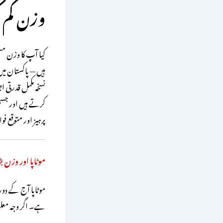
وزن کم کرنے ک
کیا آپ کا وزن مس
ہیں — پاکستان می
نسخہ مکمل قدرتی ا
کرتے ہیں اور جسم
پرہیز اور متوقع فوائد سب
موٹاپا اور وزن 
موٹاپا آج کے دور
ہے۔ اگر وجہ معلو