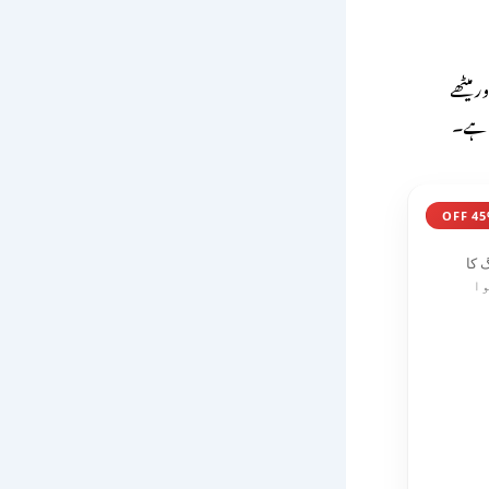
 میٹھے
ا ہے۔