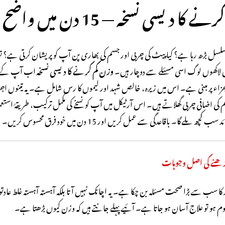
ا دیسی نسخہ — 15 دن میں واضح فرق
لسل بڑھ رہا ہے؟ کیا پیٹ کی چربی اور جسم کی بھاری پن آپ کو پریشان کرتی ہے؟ تو
ں لاکھوں لوگ اسی مسئلے سے دوچار ہیں۔
وزن کم کرنے کا دیسی نسخہ
اب آپ کے ہا
جزاء پر مبنی ہے۔ اس میں زیرہ، خالص شہد اور لیموں کا رس شامل ہے۔ یہ تینوں اجزاء
 کی اضافی چربی گھلاتے ہیں۔ اس آرٹیکل میں آپ کو نسخے کی مکمل ترکیب، طریقۂ اس
 کچھ ملے گا۔ باقاعدگی سے عمل کریں اور 15 دن میں خود فرق محسوس کریں۔
بڑھنے کی اصل وجوہات
 کا سب سے بڑا صحت مسئلہ بن چکا ہے۔ یہ اچانک نہیں آتا بلکہ آہستہ آہستہ غلط عادتو
م ہو تو علاج آسان ہو جاتا ہے۔ آئیے پہلے جانتے ہیں کہ وزن کیوں بڑھتا ہے۔