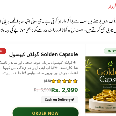
کردار
ک وزن بڑھنے میں سب سے بڑا کردار ادا کرتی ہے۔ تلی ہوئی اشیاء، پراٹھے، بریانی اور
چربی جمع کرتے ہیں۔ بہت زیادہ کھانا اور رات دیر سے کھانا بھی موٹاپے کی وجہ بنت