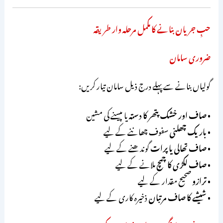
حبِ جریان بنانے کا مکمل مرحلہ وار طریقہ
ضروری سامان
گولیاں بنانے سے پہلے درج ذیل سامان تیار کریں:
•
صاف اور خشک پتھر کا دستہ
یا پیسنے کی مشین
•
باریک چھلنی
سفوف چھاننے کے لیے
•
صاف تھالی یا پرات
گوندھنے کے لیے
•
صاف لکڑی کا چمچ
ملانے کے لیے
•
ترازو
صحیح مقدار کے لیے
•
شیشے کا صاف مرتبان
ذخیرہ کاری کے لیے