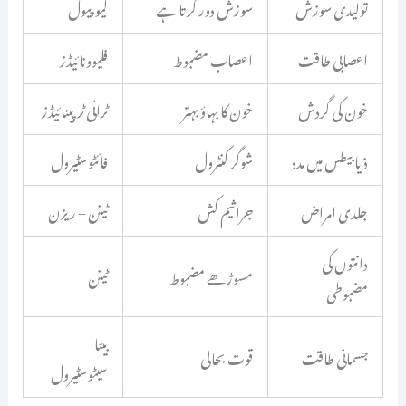
تولیدی سوزش
سوزش دور کرتا ہے
لیوپیول
اعصابی طاقت
اعصاب مضبوط
فلیوونائیڈز
خون کی گردش
خون کا بہاؤ بہتر
ٹرائی ٹرپینائیڈز
ذیابیطس میں مدد
شوگر کنٹرول
فائٹوسٹیرول
جلدی امراض
جراثیم کش
ٹینن + ریزن
دانتوں کی
مسوڑھے مضبوط
ٹینن
مضبوطی
بیٹا
جسمانی طاقت
قوت بحالی
سیٹوسٹیرول