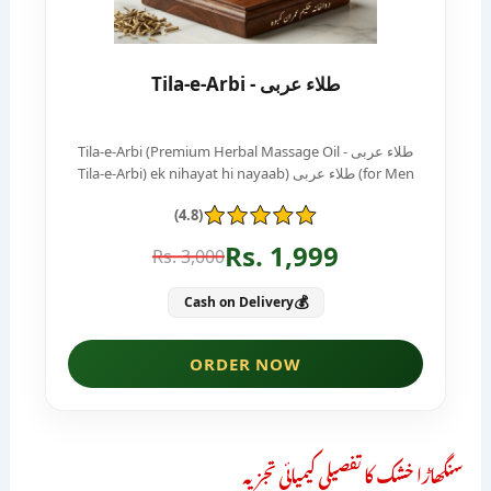
سنگھاڑا خشک کا تفصیلی کیمیائی تجزیہ