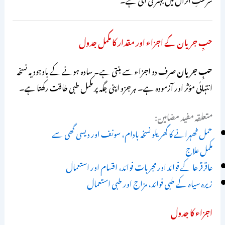
حبِ جریان کے اجزاء اور مقدار کا مکمل جدول
حبِ جریان
صرف دو اجزاء سے بنتی ہے۔ سادہ ہونے کے باوجود یہ نسخہ
انتہائی مؤثر اور آزمودہ ہے۔ ہر جزو اپنی جگہ پر مکمل طبی طاقت رکھتا ہے۔
متعلقہ مفید مضامین:
حمل ٹھہرانے کا گھریلو نسخہ بادام، سونف اور دیسی گھی سے
مکمل علاج
عاقرقرحا کے فوائد اور مجربات فوائد، اقسام اور استعمال
زیرہ سیاہ کے طبی فوائد، مزاج اور طبی استعمال
اجزاء کا جدول