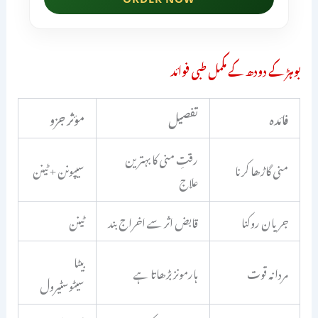
بوہڑ کے دودھ کے مکمل طبی فوائد
فائدہ
تفصیل
مؤثر جزو
رقتِ منی کا بہترین
منی گاڑھا کرنا
سیپونن + ٹینن
علاج
جریان روکنا
قابض اثر سے اخراج بند
ٹینن
بیٹا
مردانہ قوت
ہارمونز بڑھاتا ہے
سیٹوسٹیرول