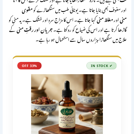
اور سفوف بھی بنایا جاتا ہے۔ یونانی طب میں سنگھاڑے کو
مقوی
منی
اور
مغلظ منی
کہا جاتا ہے۔ اس کا مزاج سرد اور خشک ہے۔ یہ منی کو
گاڑھا کرتا ہے اور اس کی ضیاع کو روکتا ہے۔
جریان اور رقتِ منی
کے
علاج میں سنگھاڑا ہزاروں سال سے استعمال ہو رہا ہے۔