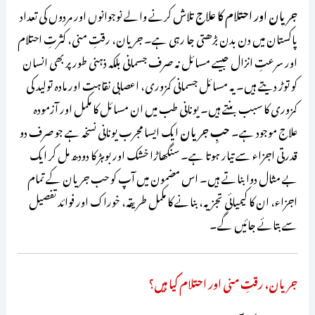
جریان اور احتلام کا علاج
تلاش کرنے والے نوجوانوں اور مردوں کی تعداد
پاکستان میں دن بدن بڑھتی جا رہی ہے۔ جریان، رقتِ منی، کثرتِ احتلام
اور سرعتِ انزال جیسے مسائل نہ صرف جسمانی بلکہ ذہنی طور پر بھی انسان
کو توڑ دیتے ہیں۔ یہ مسائل جسمانی کمزوری، اعصابی نقاہت اور مادہ تولید کی
کمزوری کا سبب بنتے ہیں۔ یونانی طب میں ان مسائل کا مکمل اور آزمودہ
علاج موجود ہے۔
حبِ جریان
ایک ایسا مجرب یونانی نسخہ ہے جو صرف دو
قدرتی اجزاء سے تیار ہوتا ہے۔ سنگھاڑا خشک اور بوہڑ کا دودھ مل کر ایک
بے مثال دوا بناتے ہیں۔ اس مضمون میں آپ کو حب جریان کے تمام
اجزاء، ان کا کیمیائی تجزیہ، بنانے کا مکمل طریقہ، خوراک اور فوائد تفصیل
سے بتائے جائیں گے۔
جریان، رقتِ منی اور احتلام کیا ہیں؟