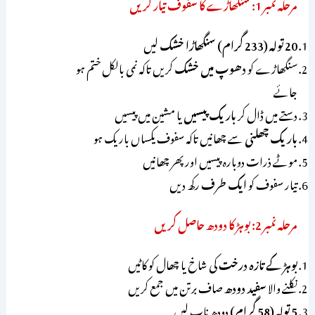
مرحلہ نمبر 1: سنگھاڑے کا سفوف تیار کریں
20 تولہ (233 گرام) سنگھاڑا خشک
لیں
سنگھاڑے کو
دھوپ میں خشک
کریں تاکہ نمی بالکل ختم ہو
جائے
دستے میں ڈال کر
باریک پیسیں
یا مشین میں پیسیں
باریک چھلنی
سے چھانیں تاکہ سفوف یکساں باریک ہو
موٹے ذرات دوبارہ پیسیں اور پھر چھانیں
تیار سفوف کو
ایک طرف
رکھ دیں
مرحلہ نمبر 2: بوہڑ کا دودھ حاصل کریں
بوہڑ کے تازہ درخت
کی شاخ یا چھال کو کاٹیں
نکلنے والا
سفید دودھ
صاف برتن میں جمع کریں
5 تولہ (58 گرام)
دودھ ناپ لیں