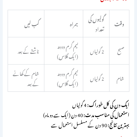
گولیوں کی
وقت
ہمراہ
کب لیں
تعداد
نیم گرم دودھ
صبح
2 گولیاں
ناشتے کے بعد
(ایک گلاس)
نیم گرم دودھ
شام کے کھانے
شام
2 گولیاں
(ایک گلاس)
کے بعد
ایک دن کی کل خوراک:
4 گولیاں
استعمال کی مناسب مدت:
40 دن (ایک سے دو ماہ)
بہترین نتائج:
90 دن کے مسلسل استعمال سے