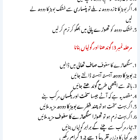
اگر بوہڑ کا تازہ دودھ نہ ملے تو
پنساری
سے خشک بوہڑ کا دودھ لے
لیں
خشک دودھ کو
تھوڑے پانی
میں بھگو کر نرم کر لیں
مرحلہ نمبر 3: گوندھنا اور گولیاں بنانا
سنگھاڑے کا سفوف
صاف تھالی
میں ڈالیں
بوہڑ کا دودھ
آہستہ آہستہ ڈالتے جائیں
ہاتھ سے
اچھی طرح گوندھتے
جائیں
مقصد یہ ہے کہ آٹے جیسا
سخت اور یکساں
مرکب بنے
اگر بہت سخت ہو تو
چند قطرے بوہڑ کا دودھ
مزید ملائیں
اگر بہت نرم ہو تو
تھوڑا سنگھاڑے کا سفوف
مزید ملائیں
تیار مرکب سے
چنے کے برابر
گولیاں بنائیں
ہر گولی کا وزن
تقریباً 1 سے 1.2 گرام
رکھیں