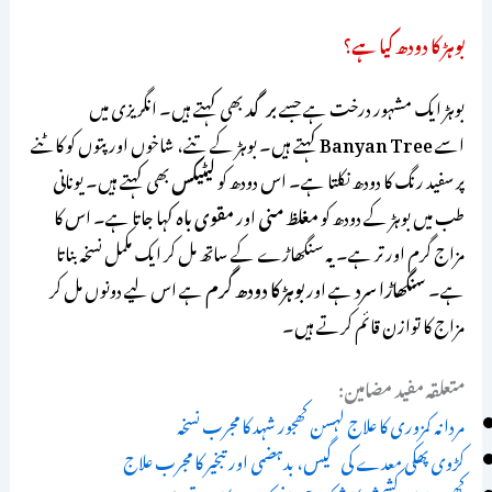
بوہڑ کا دودھ کیا ہے؟
بوہڑ ایک مشہور درخت ہے جسے
برگد
بھی کہتے ہیں۔ انگریزی میں
اسے
Banyan Tree
کہتے ہیں۔ بوہڑ کے تنے، شاخوں اور پتوں کو کاٹنے
پر سفید رنگ کا دودھ نکلتا ہے۔ اس دودھ کو
لیٹیکس
بھی کہتے ہیں۔ یونانی
طب میں بوہڑ کے دودھ کو
مغلظ منی
اور
مقوی باہ
کہا جاتا ہے۔ اس کا
مزاج گرم اور تر ہے۔ یہ سنگھاڑے کے ساتھ مل کر ایک مکمل نسخہ بناتا
ہے۔
سنگھاڑا سرد
ہے اور
بوہڑ کا دودھ گرم
ہے اس لیے دونوں مل کر
مزاج کا توازن قائم کرتے ہیں۔
متعلقہ مفید مضامین:
مردانہ کمزوری کا علاج لہسن کھجور شہد کا مجرب نسخہ
کڑوی پھکی معدے کی گیس، بدہضمی اور تبخیر کا مجرب علاج