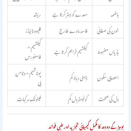
ہاضمہ
معدے کو بہتر کرتا ہے
ریشہ
خون کی صفائی
فاسد مادے خارج
فلیوونائیڈز
کیلشیم +
ہڈیاں مضبوط
کیلشیم فراہم کرتا ہے
فاسفورس
پوٹاشیم + وٹامن
اعصابی سکون
ذہنی دباؤ کم
بی
دل کی صحت
کولیسٹرول کم
فینولک مرکبات
بوہڑ کے دودھ کا مکمل کیمیائی تجزیہ اور طبی فوائد