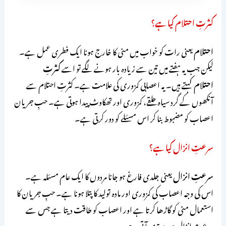
کثرتِ احتلام کیا ہے؟
احتلام
یعنی رات کو خواب میں منی کا خارج ہونا ایک فطری عمل ہے۔
لیکن جب یہ ہفتے میں تین سے زیادہ بار ہونے لگے تو اسے
کثرتِ
احتلام
کہتے ہیں۔ یہ اعصابی کمزوری کی علامت ہے۔ کثرتِ احتلام سے
آنکھوں کے گرد سیاہ حلقے، کمزوری اور تھکاوٹ پیدا ہوتی ہے۔ حبِ جریان
اعصاب کو مضبوط بنا کر اس مسئلے کو دور کرتی ہے۔
سرعتِ انزال کیا ہے؟
سرعتِ انزال
یعنی جلدی فارغ ہو جانا مردوں کا ایک عام مسئلہ ہے۔
اس کی وجہ اعصاب کی کمزوری اور مادہ تولید کا پتلا ہونا ہے۔ حبِ جریان کا
استعمال منی کو گاڑھا کرتا ہے اور اعصاب کو طاقت دیتا ہے جس سے
سرعتِ انزال میں بہتری آتی ہے۔