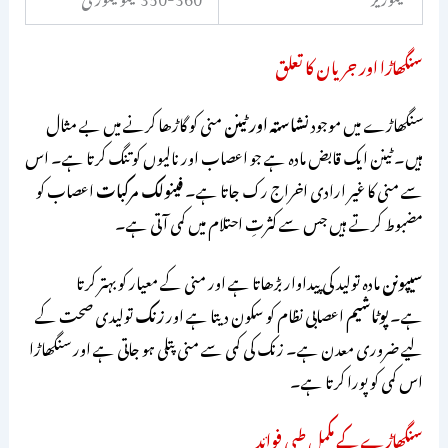
سنگھاڑا اور جریان کا تعلق
سنگھاڑے میں موجود
نشاستہ اور ٹینن
منی کو گاڑھا کرنے میں بے مثال
ہیں۔ ٹینن ایک قابض مادہ ہے جو اعصاب اور نالیوں کو تنگ کرتا ہے۔ اس
سے منی کا غیر ارادی اخراج رک جاتا ہے۔
فینولک مرکبات
اعصاب کو
مضبوط کرتے ہیں جس سے کثرتِ احتلام میں کمی آتی ہے۔
سیپونن
مادہ تولید کی پیداوار بڑھاتا ہے اور منی کے معیار کو بہتر کرتا
ہے۔
پوٹاشیم
اعصابی نظام کو سکون دیتا ہے اور
زنک
تولیدی صحت کے
لیے ضروری معدن ہے۔ زنک کی کمی سے منی پتلی ہو جاتی ہے اور سنگھاڑا
اس کمی کو پورا کرتا ہے۔
سنگھاڑے کے مکمل طبی فوائد