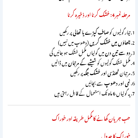
مرحلہ نمبر 4: خشک کرنا اور ذخیرہ کرنا
تیار گولیوں کو
صاف کپڑے یا تھالی
پر رکھیں
چھاؤں میں خشک کریں
(دھوپ میں نہیں)
دو سے تین دن
میں گولیاں مکمل خشک ہو جائیں گی
مکمل خشک گولیوں کو
شیشے کے مرتبان
میں ڈالیں
مرتبان
ٹھنڈی اور خشک جگہ
پر رکھیں
نمی اور دھوپ
سے بچائیں
یہ گولیاں
6 ماہ
تک استعمال کے قابل رہتی ہیں
حبِ جریان کھانے کا مکمل طریقہ اور خوراک
خوراک کا جدول