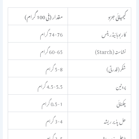
کیمیائی جزو
مقدار (فی 100 گرام)
کاربوہائیڈریٹس
74-76 گرام
نشاستہ (Starch)
60-65 گرام
شکر (قدرتی)
5-8 گرام
پروٹین
4.5-5.5 گرام
چکنائی
0.5-1 گرام
حل پذیر ریشہ
3-4 گرام
ناحل پذیر ریشہ
3-5 گرام