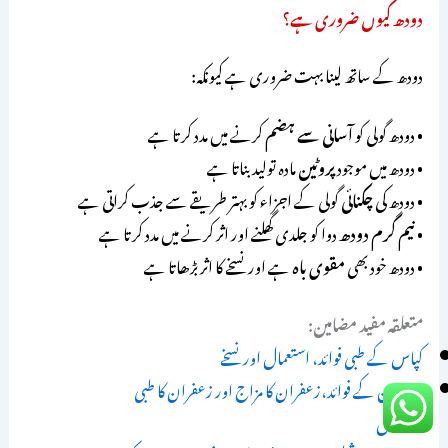
دودھ کیوں ضروری ہے؟
دودھ کے ساتھ لینا بہت ضروری ہے کیونکہ:
• دودھ گولی کو
آسانی سے ہضم
کرنے میں مدد کرتا ہے
• دودھ میں موجود
پروٹین
مادہ تولید بناتا ہے
• دودھ کی
چکنائی
گولی کے اجزاء کو بہتر طریقے سے جذب کراتی ہے
•
نیم گرم دودھ
دوا کو جلدی گھلنے اور اثر کرنے میں مدد کرتا ہے
• دودھ خود بھی
مقوی باہ
ہے اور نسخے کا اثر بڑھاتا ہے
متعلقہ مفید مضامین:
کپاس کے طبی فوائد، استعمال اور نسخے
زعفران کے فوائد،زعفران کا مزاج اور زعفران کا طبی
استعمال