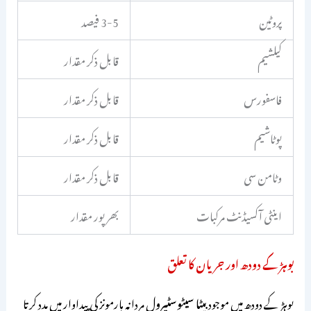
پروٹین
3-5 فیصد
کیلشیم
قابل ذکر مقدار
فاسفورس
قابل ذکر مقدار
پوٹاشیم
قابل ذکر مقدار
وٹامن سی
قابل ذکر مقدار
اینٹی آکسیڈنٹ مرکبات
بھرپور مقدار
بوہڑ کے دودھ اور جریان کا تعلق
بوہڑ کے دودھ میں موجود
بیٹا سیٹوسٹیرول
مردانہ ہارمونز کی پیداوار میں مدد کرتا