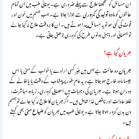
ان مسائل کو سمجھنا علاج سے پہلے ضروری ہے۔ یونانی طب میں ان تمام
حالتوں کو
مادہ تولید کی کمزوری
سے جوڑا جاتا ہے۔ جب جسم میں خون اور
قوت کی کمی ہو تو یہ مسائل پیدا ہوتے ہیں۔ ان کا بروقت علاج نہ کیا جائے
تو جسمانی اور ذہنی دونوں طرح کی کمزوری بڑھتی جاتی ہے۔
جریان کیا ہے؟
جریان
وہ حالت ہے جس میں بغیر کسی ارادے یا خواب کے منی یا اس
جیسا مادہ خارج ہو جاتا ہے۔ یہ عام طور پر پیشاب کے وقت یا پاخانے کے
دوران ہوتا ہے۔ جریان کی وجوہات میں اعصابی کمزوری، زیادہ مباشرت،
غلط عادات اور ناقص غذا شامل ہیں۔ اگر جریان کا علاج نہ کیا جائے تو جسم
دن بدن کمزور ہوتا جاتا ہے۔ یونانی طب میں جریان کو
ضیاع منی
بھی کہتے
ہیں۔
رقتِ منی کیا ہے؟