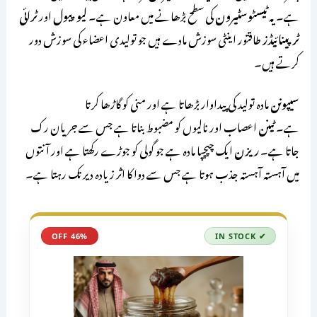
ہے۔ یہ
ٹیسٹوسٹیرون
کی سطح بڑھانے میں معاون ہے۔
لیوپیول
اور
ٹرائی
ٹرپینائیڈز
طاقتور اینٹی سوزش مادے ہیں جو تولیدی اعضاء کی سوزش دور
کرتے ہیں۔
سیپونن
مادہ تولید کی پیداوار بڑھاتا ہے اور منی کو گاڑھا کرتا
ہے۔
ٹینن
اعصاب اور نالیوں کو مضبوط بناتا ہے جس سے جریان رک
جاتا ہے۔
ریزن
ایک چپچپا مادہ ہے جو گولی کو جوڑے رکھتا ہے اور آنتوں
میں آہستہ آہستہ جذب ہوتا ہے جس سے دوا کا اثر زیادہ دیر تک رہتا ہے۔