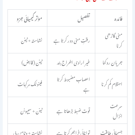
فائدہ
تفصیل
مؤثر کیمیائی جزو
منی گاڑھی
رقتِ منی دور کرتا ہے
نشاستہ + ٹینن
کرنا
جریان روکنا
غیر ارادی اخراج بند
ٹینن (قابض)
اعصاب مضبوط کرتا
احتلام کم کرنا
فینولک مرکبات
ہے
سرعت
قوت ضبط بڑھاتا ہے
ٹینن + سیپونن
انزال
جسمانی طاقت
توانائی فراہم کرتا ہے
نشاستہ + وٹامن بی