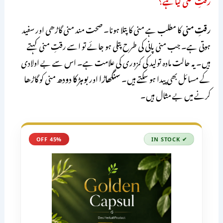
رقتِ منی
کا مطلب ہے منی کا پتلا ہونا۔ صحت مند منی گاڑھی اور سفید
ہوتی ہے۔ جب منی پانی کی طرح پتلی ہو جائے تو اسے رقتِ منی کہتے
ہیں۔ یہ حالت مادہ تولید کی کمزوری کی علامت ہے۔ اس سے بے اولادی
کے مسائل بھی پیدا ہو سکتے ہیں۔
سنگھاڑا
اور
بوہڑ کا دودھ
منی کو گاڑھا
کرنے میں بے مثال ہیں۔