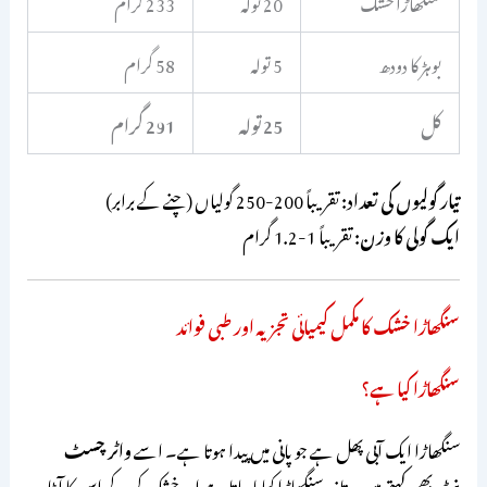
سنگھاڑا خشک
20 تولہ
233 گرام
بوہڑ کا دودھ
5 تولہ
58 گرام
کل
25 تولہ
291 گرام
تیار گولیوں کی تعداد:
تقریباً 200-250 گولیاں (چنے کے برابر)
ایک گولی کا وزن:
تقریباً 1-1.2 گرام
سنگھاڑا خشک کا مکمل کیمیائی تجزیہ اور طبی فوائد
سنگھاڑا کیا ہے؟
سنگھاڑا ایک آبی پھل ہے جو پانی میں پیدا ہوتا ہے۔ اسے
واٹر چسٹ
نٹ
بھی کہتے ہیں۔ تازہ سنگھاڑا کھایا جاتا ہے اور خشک کر کے اس کا آٹا