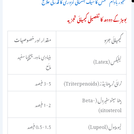
کھجور بادام کشمش کا شیک جسمانی کمزوری کا قدرتی علاج
بوہڑ کے دودھ کا تفصیلی کیمیائی تجزیہ
کیمیائی جزو
مقدار اور خصوصیات
بنیادی مادہ، چپچپا سفید
لیٹیکس (Latex)
مائع
ٹرائی ٹرپینائیڈز (Triterpenoids)
3-5 فیصد
بیٹا سیٹوسٹیرول (Beta-
1-2 فیصد
sitosterol)
لیوپیول (Lupeol)
0.5-1.5 فیصد