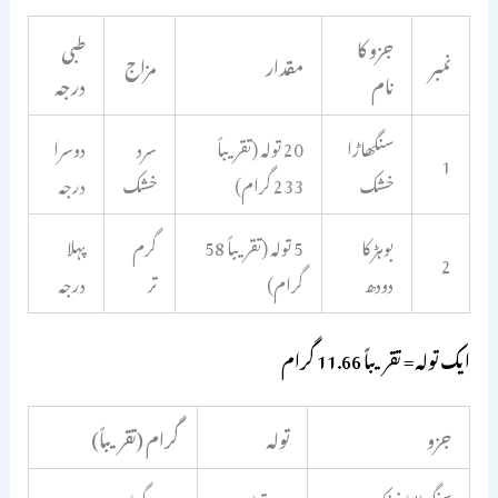
جزو کا
طبی
نمبر
مقدار
مزاج
نام
درجہ
سنگھاڑا
20 تولہ (تقریباً
سرد
دوسرا
1
خشک
233 گرام)
خشک
درجہ
بوہڑ کا
5 تولہ (تقریباً 58
گرم
پہلا
2
دودھ
گرام)
تر
درجہ
ایک تولہ = تقریباً 11.66 گرام
جزو
تولہ
گرام (تقریباً)