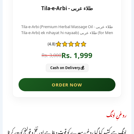
روغنِ لونگ
لونگ سے کشید کیا گیا روغن معدے کو قوت دیتا ہے اور نفخ و قولنج کو دور کرتا