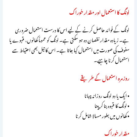
لونگ کا استعمال اور مقدار خوراک
لونگ کے فوائد حاصل کرنے کے لیے اس کا درست استعمال ضروری
ہے۔ زیادہ مقدار نقصان دہ ہو سکتی ہے۔ لونگ کو عموماً کھانوں، قہوے یا
سفوف کی صورت میں استعمال کیا جاتا ہے۔ اس کا تیل بھی احتیاط سے
استعمال کرنا چاہیے۔
روزمرہ استعمال کے طریقے
• ایک یا دو لونگ روزانہ چبانا
• لونگ کا قہوہ بنا کر پینا
• کھانوں میں بطور مسالا شامل کرنا
مقدار خوراک