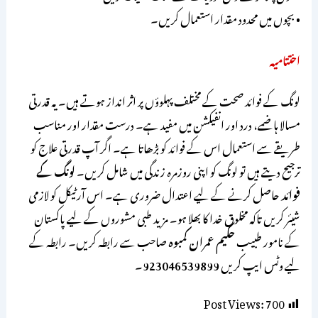
• بچوں میں محدود مقدار استعمال کریں۔
اختتامیہ
لونگ کے فوائد صحت کے مختلف پہلوؤں پر اثر انداز ہوتے ہیں۔ یہ قدرتی
مسالا ہاضمے، درد اور انفیکشن میں مفید ہے۔ درست مقدار اور مناسب
طریقے سے استعمال اس کے فوائد کو بڑھاتا ہے۔ اگر آپ قدرتی علاج کو
ترجیح دیتے ہیں تو لونگ کو اپنی روزمرہ زندگی میں شامل کریں۔
لونگ کے
فوائد
حاصل کرنے کے لیے اعتدال ضروری ہے۔ اس آرٹیکل کو لازمی
شیئر کریں تاکہ مخلوق خدا کا بھلا ہو۔ مزید طبی مشوروں کے لیے پاکستان
کے نامور طبیب
حکیم عمران کمبوہ
صاحب سے رابطہ کریں۔ رابطہ کے
لیے وٹس ایپ کریں
923046539899
۔
Post Views:
700