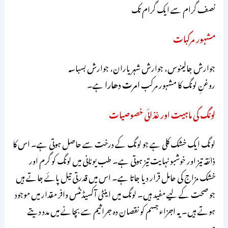
نصف گرام سے ایک گرام تک
مشہور مرکبات
جوارش جالینوس، جوارش شہریاران، جوارش بسباسہ
روغنِ لونگ کا مشہور مرکب
امرت دھارا
ہے۔
لونگ کی ماہیت اور غذائی خصوصیات
لونگ ایک خشک کلی ہے جو لونگ کے درخت سے حاصل ہوتی ہے۔ اس کا
ذائقہ تیز اور خوشبو نہایت تیز ہوتی ہے۔ طب یونانی میں لونگ کو گرم اور
خشک مزاج کی حامل قرار دیا جاتا ہے۔ اس میں قدرتی تیل پائے جاتے ہیں
جو صحت کے لیے مفید ہیں۔ لونگ میں اینٹی آکسیڈنٹس وافر مقدار میں موجود
ہوتے ہیں۔ یہ اجزاء جسم کو نقصان دہ جراثیم سے بچانے میں مدد دیتے
ہیں۔