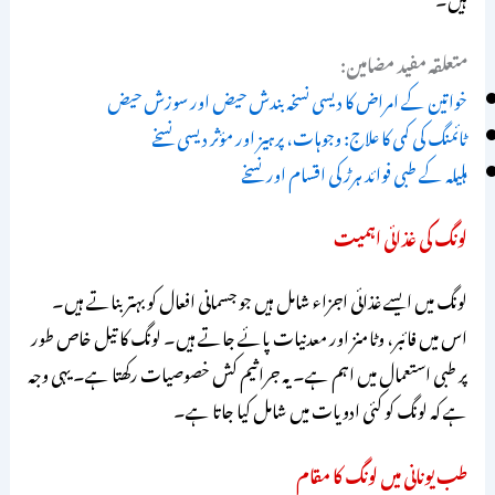
متعلقہ مفید مضامین:
خواتین کے امراض کا دیسی نسخہ بندش حیض اور سوزش حیض
ٹائمنگ کی کمی کا علاج: وجوہات، پرہیز اور مؤثر دیسی نسخے
ہلیلہ کے طبی فوائد ہرڑ کی اقسام اور نسخے
لونگ کی غذائی اہمیت
لونگ میں ایسے غذائی اجزاء شامل ہیں جو جسمانی افعال کو بہتر بناتے ہیں۔
اس میں فائبر، وٹامنز اور معدنیات پائے جاتے ہیں۔ لونگ کا تیل خاص طور
پر طبی استعمال میں اہم ہے۔ یہ جراثیم کش خصوصیات رکھتا ہے۔ یہی وجہ
ہے کہ لونگ کو کئی ادویات میں شامل کیا جاتا ہے۔
طب یونانی میں لونگ کا مقام