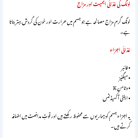
لونگ کی غذائی اہمیت اور مزاج
لونگ گرم مزاج مصالحہ ہے جو جسم میں حرارت اور خون کی گردش بہتر بناتا
ہے۔
غذائی اجزاء
• فائبر
• میگنیز
• وٹامن K
• اینٹی آکسیڈنٹس
یہ اجزاء جسم کو بیماریوں سے محفوظ رکھتے ہیں اور قوتِ مدافعت میں اضافہ
کرتے ہیں۔