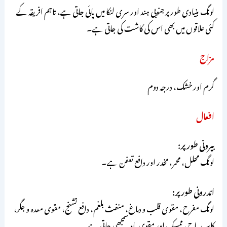
لونگ بنیادی طور پر جنوبی ہند اور سری لنکا میں پائی جاتی ہے، تاہم افریقہ کے
کئی علاقوں میں بھی اس کی کاشت کی جاتی ہے۔
مزاج
گرم اور خشک، درجہ دوم
افعال
بیرونی طور پر:
لونگ محلل، محمر، مخدر اور دافع تعفن ہے۔
اندرونی طور پر:
لونگ مفرح، مقوی قلب و دماغ، منفث بلغم، دافع تشنج، مقوی معدہ و جگر،
کاسر ریاح، ممسک اور مقوی باہ سمجھی جاتی ہے۔