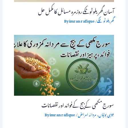
آسان گھریلو ٹوٹکے روزمرہ مسائل کا مکمل حل
گھریلو ٹوٹکے
/ By
imran rafique
سورج مکھی کے بیج کےفوائد اور نقصانات
جڑی بوٹیاں
,
مردانہ امراض
/ By
imran rafique