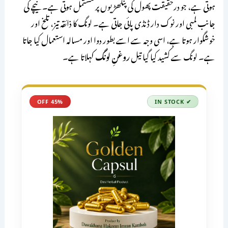
ہوتی ہے، جو درحقیقت پھول کی پنکھڑیوں پر مشتمل ہوتی ہے۔ نیچے کی
جانب لمبی اور نوک دار ڈنڈی پائی جاتی ہے۔ لونگ کا ذائقہ تیز، تلخ اور
خوشگوار ہوتا ہے، اسی وجہ سے اسے بطور دوا اور مسالہ استعمال کیا جاتا
ہے۔ لونگ سے کشید کیا گیا تیل
روغنِ لونگ
کہلاتا ہے۔