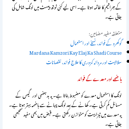
کے جراثیم کا خاتمہ ہوتا ہے۔ اسی لیے کئی ٹوتھ پیسٹ میں لونگ شامل کی
جاتی ہے۔
متعلقہ مفید مضامین:
گوکھرو کے فوائد، نسخے اور استعمال
Mardana Kamzori Kay Elaj Ka Shadi Course
سلاجیت اور مردانہ کمزوری کا علاج فوائد، نقصانات
ہاضمے اور معدے کے فوائد
لونگ کا استعمال معدے کو مضبوط بناتا ہے۔ یہ بدہضمی اور گیس کے
مسائل کم کرتی ہے۔ کھانے کے بعد لونگ چبانے سے ہاضمہ بہتر ہوتا ہے۔
یہ معدے میں تیزابیت کو متوازن رکھتی ہے۔ قبض میں بھی مفید سمجھی
جاتی ہے۔