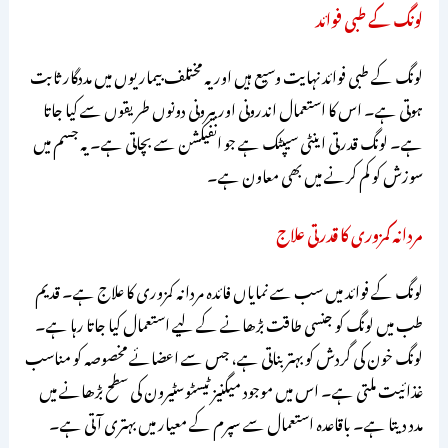
لونگ کے طبی فوائد
لونگ کے طبی فوائد نہایت وسیع ہیں اور یہ مختلف بیماریوں میں مددگار ثابت
ہوتی ہے۔ اس کا استعمال اندرونی اور بیرونی دونوں طریقوں سے کیا جاتا
ہے۔ لونگ قدرتی اینٹی سیپٹک ہے جو انفیکشن سے بچاتی ہے۔ یہ جسم میں
سوزش کو کم کرنے میں بھی معاون ہے۔
مردانہ کمزوری کا قدرتی علاج
لونگ کے فوائد میں سب سے نمایاں فائدہ مردانہ کمزوری کا علاج ہے۔ قدیم
طب میں لونگ کو جنسی طاقت بڑھانے کے لیے استعمال کیا جاتا رہا ہے۔
لونگ خون کی گردش کو بہتر بناتی ہے، جس سے اعضائے مخصوصہ کو مناسب
غذائیت ملتی ہے۔ اس میں موجود میگنیز ٹیسٹوسٹیرون کی سطح بڑھانے میں
مدد دیتا ہے۔ باقاعدہ استعمال سے سپرم کے معیار میں بہتری آتی ہے۔