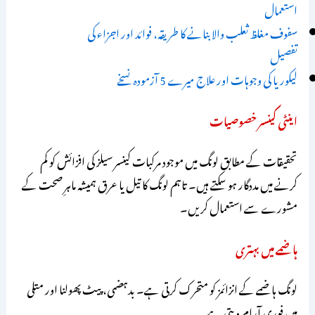
استعمال
سفوف مغلظ ثعلب والا بنانے کا طریقہ، فوائد اور اجزاء کی
تفصیل
لیکوریا کی وجوہات اور علاج میرے 5 آزمودہ نسخے
اینٹی کینسر خصوصیات
تحقیقات کے مطابق لونگ میں موجود مرکبات کینسر سیلز کی افزائش کو کم
کرنے میں مددگار ہو سکتے ہیں۔ تاہم لونگ کا تیل یا عرق ہمیشہ ماہرِ صحت کے
مشورے سے استعمال کریں۔
ہاضمے میں بہتری
لونگ ہاضمے کے انزائمز کو متحرک کرتی ہے۔ بدہضمی، پیٹ پھولنا اور متلی
میں فوری آرام دیتی ہے۔