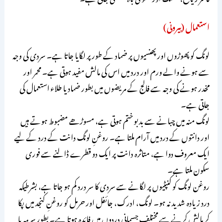
استعمال (بیرونی)
لونگ کو پھوڑوں اور پھنسیوں پر ضماد کے طور پر لگایا جاتا ہے۔ سردی کی وجہ
سے ہونے والے ورم اور درد میں اس کی مالش مفید ہوتی ہے۔ محمر اور
مخدر ہونے کی وجہ سے فالج کے مریضوں میں بطور ضماد یا طلاء استعمال کی
جاتی ہے۔
لونگ منہ میں چبانے سے بدبو ختم ہوتی ہے، مسوڑھے مضبوط ہوتے ہیں
اور دانتوں کے درد میں آرام ملتا ہے۔ روغنِ لونگ دانت کے درد کے لیے
ایک معروف دوا ہے، متاثرہ دانت پر ایک دو قطرے ڈالنے سے فوری
سکون ملتا ہے۔
روغن لونگ کو کنپٹیوں پر لگانے سے سردی کا سر درد کم ہو جاتا ہے، بشرطیکہ
درد زیادہ شدید نہ ہو۔ لونگ، ادرک، جائفل اور حرمل کو روغنِ کنجد میں پکا
کر مالش کرنے سے مختلف جسمانی دردوں میں فائدہ ہوتا ہے۔ بطور سرمہ یا