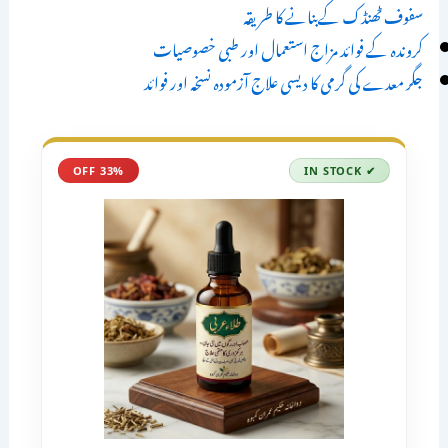
سفوف ٹھنڈک کےبنانے کا طریقہ
کروندہ کے فوائد مزاج استعمال اور طبی خصوصیات
جگر معدے کی گرمی کا دیسی علاج آزمودہ نسخہ اور فوائد