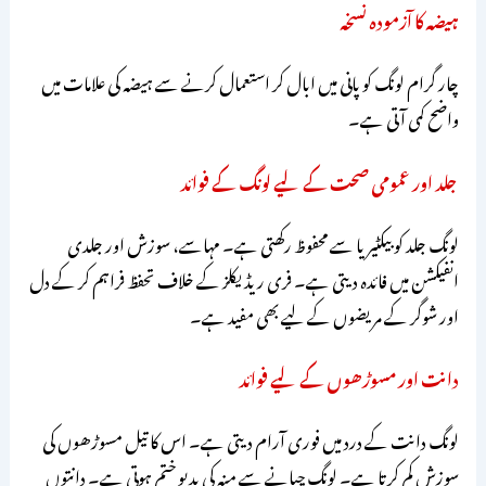
ہیضہ کا آزمودہ نسخہ
چار گرام لونگ کو پانی میں ابال کر استعمال کرنے سے ہیضہ کی علامات میں
واضح کمی آتی ہے۔
جلد اور عمومی صحت کے لیے لونگ کے فوائد
لونگ جلد کو بیکٹیریا سے محفوظ رکھتی ہے۔ مہاسے، سوزش اور جلدی
انفیکشن میں فائدہ دیتی ہے۔ فری ریڈیکلز کے خلاف تحفظ فراہم کر کے دل
اور شوگر کے مریضوں کے لیے بھی مفید ہے۔
دانت اور مسوڑھوں کے لیے فوائد
لونگ دانت کے درد میں فوری آرام دیتی ہے۔ اس کا تیل مسوڑھوں کی
سوزش کم کرتا ہے۔ لونگ چبانے سے منہ کی بدبو ختم ہوتی ہے۔ دانتوں