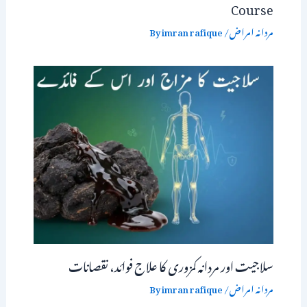
Course
مردانہ امراض
/ By
imran rafique
سلاجیت اور مردانہ کمزوری کا علاج فوائد، نقصانات
مردانہ امراض
/ By
imran rafique