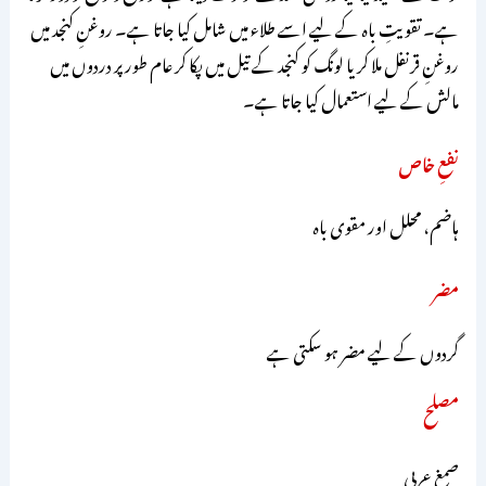
ہے۔ تقویتِ باہ کے لیے اسے طلاء میں شامل کیا جاتا ہے۔ روغنِ کنجد میں
روغنِ قرنفل ملا کر یا لونگ کو کنجد کے تیل میں پکا کر عام طور پر دردوں میں
مالش کے لیے استعمال کیا جاتا ہے۔
نفعِ خاص
ہاضم، محلل اور مقوی باہ
مضر
گردوں کے لیے مضر ہو سکتی ہے
مصلح
صمغِ عربی