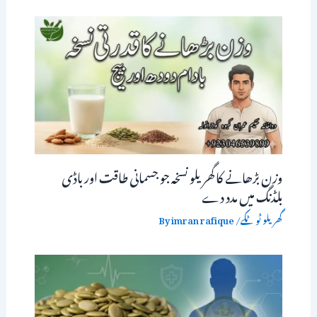
وزن بڑھانے کا گھریلو نسخہ جو جسمانی طاقت اور باڈی
بلڈنگ میں مدد دے
گھریلو ٹوٹکے
/ By
imran rafique