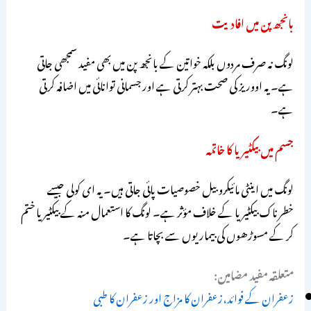
بانجھ پن میں افادیت
لونگ نہ صرف مردوں بلکہ خواتین کے بانجھ پن میں بھی مفید سمجھی جاتی
ہے۔ یہ اووریز کی صحت بہتر کرتی ہے اور جسمانی توانائی میں اضافہ کرتی
ہے۔
جسم میں بیکٹیریا کا خاتمہ
لونگ میں اینٹی مائیکروبیل خصوصیات پائی جاتی ہیں۔ یہ ای کولی جیسے
خطرناک بیکٹیریا کے خلاف مؤثر ہے۔ لونگ کا استعمال منہ کے بیکٹیریا ختم
کر کے مسوڑھوں کی بیماریوں سے بچاتا ہے۔
متعلقہ مفید مضامین:
زعفران کے فوائد،زعفران کا مزاج اور زعفران کا طبی