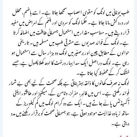
طب یونانی میں لونگ کو مقوی اعصاب سمجھا جاتا ہے۔ اسے ہاضم، محلل
اور درد کش مانا جاتا ہے۔ حکما لونگ کو سردی اور بلغم کے امراض میں مفید
قرار دیتے ہیں۔ مناسب مقدار میں استعمال جسمانی طاقت میں اضافہ کرتا
ہے۔لونگ کے فوائد صدیوں سے مشرقی طب میں مسلمہ ہیں۔ تاریخی
حوالوں کے مطابق چین اور برصغیر میں لونگ دو ہزار سال سے استعمال ہو
رہی ہے۔ لونگ دراصل ایک سدا بہار درخت کا ادھ کھلا پھول ہے، جسے
خشک کر کے محفوظ کیا جاتا ہے۔
لونگ نہ صرف کھانوں کا ذائقہ بہتر بناتی ہے بلکہ صحت کے لیے بھی بے شمار
فوائد رکھتی ہے۔ اس میں فائبر، منرلز، وٹامن کے، میگنیز اور طاقتور اینٹی
آکسیڈنٹس پائے جاتے ہیں۔ ایک سے دو گرام لونگ میں کم کیلوریز کے
ساتھ زیادہ غذائیت موجود ہوتی ہے، جو جسمانی صحت کو برقرار رکھنے میں مدد
دیتی ہے۔