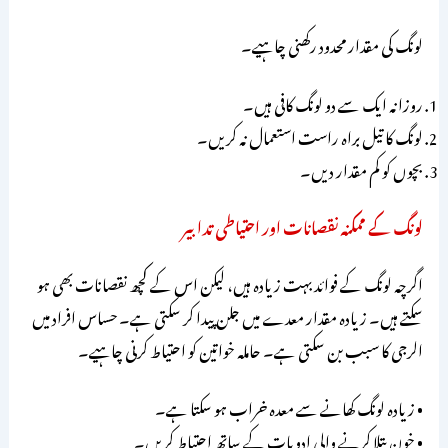
لونگ کی مقدار محدود رکھنی چاہیے۔
روزانہ ایک سے دو لونگ کافی ہیں۔
لونگ کا تیل براہ راست استعمال نہ کریں۔
بچوں کو کم مقدار دیں۔
لونگ کے ممکنہ نقصانات اور احتیاطی تدابیر
اگرچہ لونگ کے فوائد بہت زیادہ ہیں، لیکن اس کے کچھ نقصانات بھی ہو
سکتے ہیں۔ زیادہ مقدار معدے میں جلن پیدا کر سکتی ہے۔ حساس افراد میں
الرجی کا سبب بن سکتی ہے۔ حاملہ خواتین کو احتیاط کرنی چاہیے۔
• زیادہ لونگ کھانے سے معدہ خراب ہو سکتا ہے۔
• خون پتلا کرنے والی ادویات کے ساتھ احتیاط کریں۔