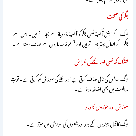
جگر کی صحت
لونگ کے اینٹی آکسیڈنٹس جگر کو آکسیڈیٹو دباؤ سے بچاتے ہیں۔ اس سے
جگر کے افعال بہتر ہوتے ہیں اور جسم فاسد مادوں سے صاف رہتا ہے۔
خشک کھانسی اور گلے کی خراش
لونگ سانس کی نالی صاف کرتی ہے اور گلے کی سوزش کم کرتی ہے۔ قوتِ
مدافعت میں بھی اضافہ ہوتا ہے۔
سوزش اور جوڑوں کا درد
لونگ کا تیل جوڑوں کے درد اور پٹھوں کی سوزش میں مؤثر ہے۔