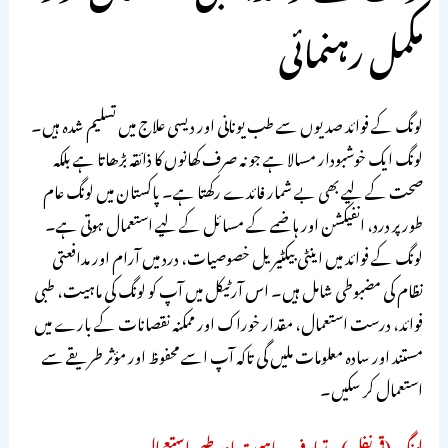
مکمل رہنمائی
لونگ کے فوائد صدیوں سے طب یونانی اور دیسی علاج میں تسلیم شدہ ہیں۔
لونگ ایک خوشبودار مسالا ہے جو نہ صرف کھانوں کا ذائقہ بڑھاتا ہے بلکہ
صحت کے لیے بھی بے شمار فائدے رکھتا ہے۔ پاکستان میں لونگ عام
طور پر درد، انفیکشن اور ہاضمے کے مسائل کے لیے استعمال ہوتی ہے۔
لونگ کے فوائد میں اینٹی بیکٹیریل خصوصیات، درد میں آرام اور مدافعتی
نظام کی مضبوطی شامل ہیں۔ اس آرٹیکل میں آپ کو لونگ کی ماہیت، طبی
فوائد، درست استعمال، مقدار خوراک اور ممکنہ نقصانات کے بارے میں
مستند اور سادہ معلومات ملیں گی تاکہ آپ اسے محفوظ اور مؤثر طریقے سے
استعمال کر سکیں۔
لونگ (قرنفل) – تعارف، ماہیت اور طبی استعمال