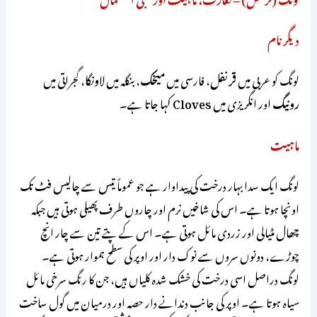
دیگر نام
لونگ کو عربی میں
قرنفل
، فارسی میں
میخک
، بنگلہ میں
لاونگا
، گجراتی میں
رونیگ
اور انگریزی میں
Cloves
کہا جاتا ہے۔
ماہیت
لونگ ایک سدا بہار درخت کی پیداوار ہے جو عموماً تیس سے چالیس فٹ تک
اونچا ہوتا ہے۔ اس کی شاخیں نرم اور چاروں طرف پھیلی ہوتی ہیں جبکہ
چھال مٹیالی اور زردی مائل ہوتی ہے۔ اس کے پتے تین سے چار انچ
چوڑے، دونوں سروں سے نوک دار اور اوپر کی سطح ہموار ہوتی ہے۔
لونگ دراصل اسی درخت کی خشک شدہ کلیاں ہیں، جن کا رنگ سرخی مائل
سیاہ ہوتا ہے۔ اوپر کی جانب دندانے دار حصہ اور درمیان میں گول ساخت