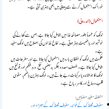
خوراک استعمال کرنے سے بینائی میں بھی بہتری آتی ہے۔
استعمال (اندرونی)
لونگ کو عموماً بطور مصالحہ غذا میں شامل کیا جاتا ہے، جس سے کھانے کی
خوشبو اور ہاضمیت بہتر ہوتی ہے۔ نفاخ غذاؤں کی اصلاح میں لونگ مفید
ہے۔
حکمت میں لونگ کو خفقانِ بارد میں استعمال کیا جاتا ہے اور مفرحات میں
شامل کیا جاتا ہے۔ ضعفِ معدہ و جگر، بدہضمی، نفخ، دردِ شکم اور قولنج میں
لونگ کا جوشاندہ یا مرکبات دیے جاتے ہیں۔ لونگ بہترین ہاضم، مقوی
قلب و دماغ اور کاسر ریاح ہے۔
متعلقہ مفید مضامین:
سفوف ٹھنڈک کے فوائد، سفوف ٹھنڈک کےاجزاء اور