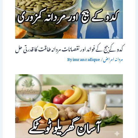
کدو کے بیج کے فوائد اور نقصانات مردانہ طاقت کا قدرتی حل
مردانہ امراض
/ By
imran rafique