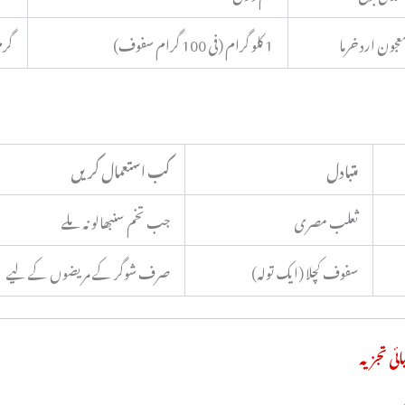
عجون ارد خرما
1 کلو گرام (فی 100 گرام سفوف)
گرم
متبادل
کب استعمال کریں
ثعلب مصری
جب تخم سنبھالو نہ ملے
سفوف کچلا (ایک تولہ)
صرف شوگر کے مریضوں کے لیے
ائی تجزیہ