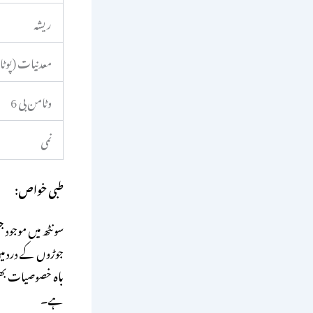
ریشہ
معدنیات (پوٹا
وٹامن بی 6
نمی
طبی خواص:
سونٹھ میں موجود
ج
جوڑوں کے درد میں
باہ
خصوصیات بھی ر
ہے۔