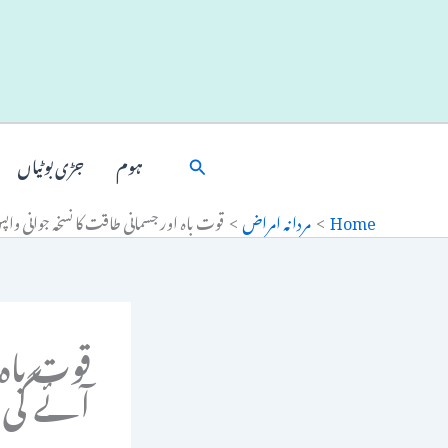
Ski
t
conten
Search
ہوم
جڑی بوٹیاں
Home
مردانہ امراض
قوت باہ اور جسمانی طاقت کا نسخہ جوانی و
قوت باہ 
آئے گی