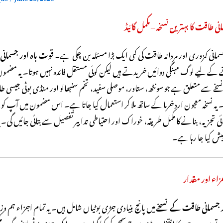
ی طاقت کا بہترین نسخہ – مکمل گائیڈ
مانی کمزوری اور مردانہ طاقت کی کمی ایک بڑا مسئلہ بن چکی ہے۔
قوت باہ اور جسمانی
 لیے لوگ مہنگی دوائیں خریدتے ہیں لیکن کوئی مستقل فائدہ نہیں ہوتا۔ یہ مضمو
نسخے سے متعلق ہے جو سونٹھ، ستاور، موصلی سفید، تخم سنبھالو اور منڈی بوٹی جیسی ط
 یہ نسخہ معجون ارد خرما کے ساتھ ملا کر استعمال کیا جاتا ہے۔ اس مضمون میں آپ کو 
ائی تجزیہ، بنانے کا مکمل طریقہ، خوراک اور احتیاطی تدابیر تفصیل سے بتائی جائیں گی۔ ی
یش کیا جا رہا ہے۔
زاء اور مقدار
 جسمانی طاقت کے نسخے
میں پانچ بنیادی جڑی بوٹیاں شامل ہیں۔ یہ تمام اجزاء ہم وزن
ے ہیں۔ ہر جزو کا انتخاب بڑی سوچ سمجھ کر کیا گیا ہے۔ ہر ایک جڑی بوٹی اپنی جگہ پر م