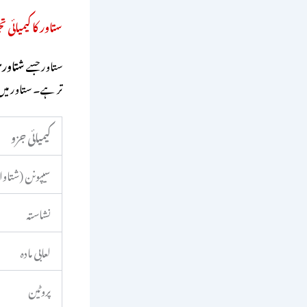
ستاور کا کیمیائی ت
ستاور جسے
شتاور
تر ہے۔ ستاور میں
کیمیائی جزو
سیپونن (شتاو
نشاستہ
لعابی مادہ
پروٹین