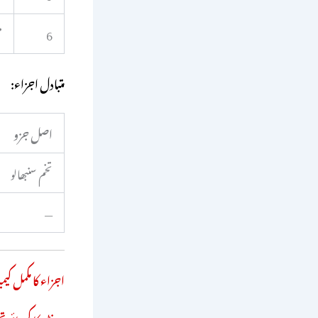
6
م
متبادل اجزاء:
اصل جزو
تخم سنبھالو
—
اجزاء کا مکمل کیمی