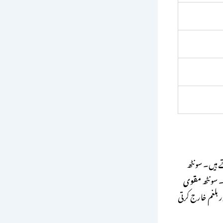
ے ہیں۔ سونٹھ
۔ سونٹھ
مقوی
 بلغم خارج کرتی