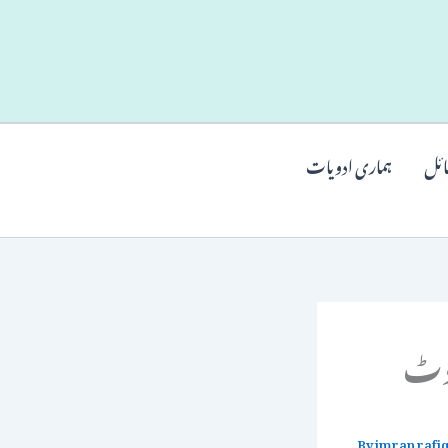
ائل
ہماری ادویات
لوٹ
By
imran rafi