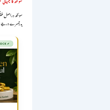
سونٹھ کا کیمیائی ت
سونٹھ دراصل
خش
یہ تیسرے درجے می