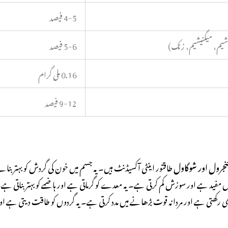
4-5 فیصد
شیم، میگنیشیم، زنک)
5-6 فیصد
0.16 ملی گرام
9-12 فیصد
نجرول اور شوگاول
طاقتور اینٹی آکسیڈنٹ ہیں۔ یہ جسم میں خون کی گردش کو بہتر بنات
 مفید ہے اور سوزش کم کرتی ہے۔ یہ معدے کو گرماتی ہے اور ہاضمے کو بہتر بناتی ہے
کھتی ہے اور مردانہ قوت بڑھانے میں مدد کرتی ہے۔ یہ گردوں کو طاقت دیتی ہے اور