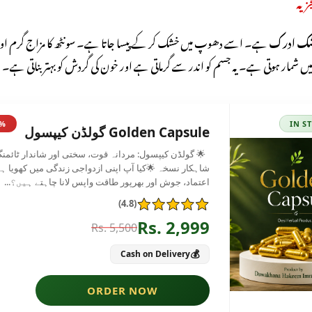
جزیہ
ک ادرک
ہے۔ اسے دھوپ میں خشک کر کے پیسا جاتا ہے۔ سونٹھ کا مزاج گرم ا
ں شمار ہوتی ہے۔ یہ جسم کو اندر سے گرماتی ہے اور خون کی گردش کو بہتر بناتی ہے۔