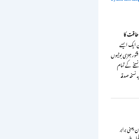
 طاقت کا
ن ایک ایسے
اقتور جڑی بوٹیوں
نسخے کے تمام
ہ نسخہ صدقہ
 یعنی برابر
کمل طبی