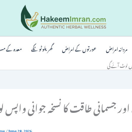
مردانہ امراض
عورتوں کے امراض
گھریلو ٹوٹکے
معدہ کے مس
اپس لوٹ آئے گی
اور جسمانی طاقت کا نسخہ جوانی واپس 
que
/
June 28, 2026