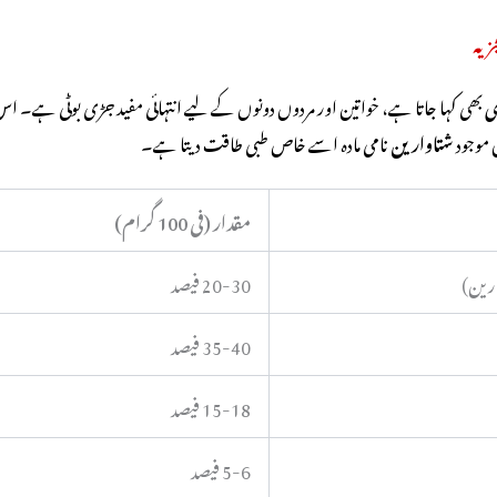
جزیہ
ی
بھی کہا جاتا ہے، خواتین اور مردوں دونوں کے لیے انتہائی مفید جڑی بوٹی ہے۔ اس 
 موجود
شتاوارین
نامی مادہ اسے خاص طبی طاقت دیتا ہے۔
مقدار (فی 100 گرام)
ارین)
20-30 فیصد
35-40 فیصد
15-18 فیصد
5-6 فیصد