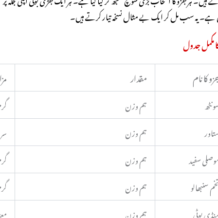
ے۔ یہ سب مل کر ایک بے مثال نسخہ تیار کرتے ہیں۔
ا مکمل جدول
زو کا نام
مقدار
مز
ونٹھ
ہم وزن
گر
تاور
ہم وزن
سرد
وصلی سفید
ہم وزن
گرم
خم سنبھالو
ہم وزن
گر
نڈی بوٹی
ہم وزن
مع