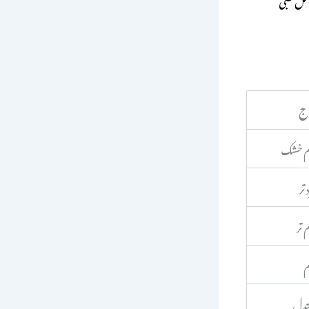
اج
م خشک
 تر
 تر
م
تدل