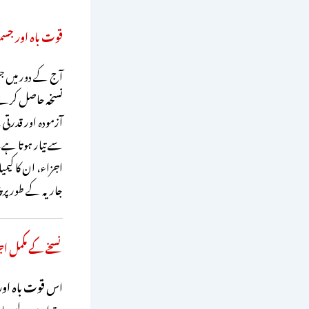
قوت باہ اور جسمان
آج کے دور میں جس
نسخہ
حاصل کرنے کے
آزمودہ اور قدرتی 
سے تیار ہوتا ہے۔
اجزاء، ان کا کیمی
جاریہ کے طور پر پ
نسخے کے مکمل اج
اس
قوت باہ اور
مقدار میں لیے جات