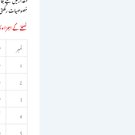
خصوصیات رکھتی ہ
نسخے کے اجزاء ک
نمبر
ج
1
س
2
س
3
م
4
ت
5
م