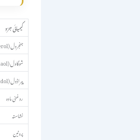
کیمیائی جزو
جنجرول (Gingerol)
شوگاول (Shogaol)
پیراڈول (Paradol)
روغنی مادہ
نشاستہ
پروٹین