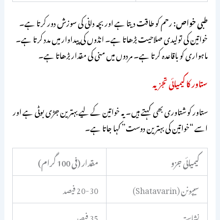
طبی خواص:
رحم کو طاقت دیتا ہے اور بچہ دانی کی سوزش دور کرتا ہے۔
خواتین کی تولیدی صلاحیت بڑھاتا ہے۔ انڈوں کی پیداوار میں مدد کرتا ہے۔
ماہواری کو باقاعدہ کرتا ہے۔ مردوں میں منی کی مقدار بڑھاتا ہے۔
ستاور کا کیمیائی تجزیہ
ستاور کو شتاوری بھی کہتے ہیں۔ یہ خواتین کے لیے بہترین جڑی بوٹی ہے اور
اسے “خواتین کی بہترین دوست” کہا جاتا ہے۔
کیمیائی جزو
مقدار (فی 100 گرام)
سیپونن (Shatavarin)
20-30 فیصد
نشاستہ
35 فیصد