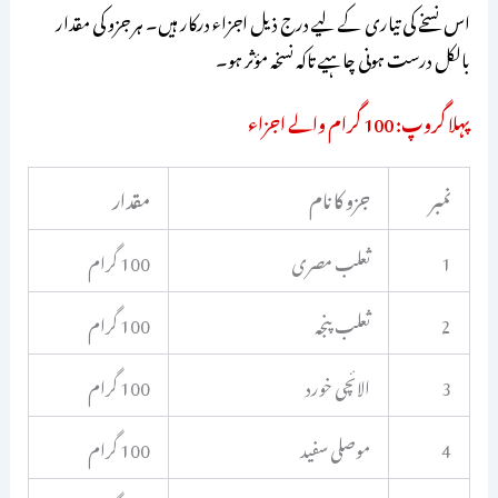
اس نسخے کی تیاری کے لیے درج ذیل اجزاء درکار ہیں۔ ہر جزو کی مقدار
بالکل درست ہونی چاہیے تاکہ نسخہ مؤثر ہو۔
پہلا گروپ: 100 گرام والے اجزاء
نمبر
جزو کا نام
مقدار
1
ثعلب مصری
100 گرام
2
ثعلب پنجہ
100 گرام
3
الائچی خورد
100 گرام
4
موصلی سفید
100 گرام