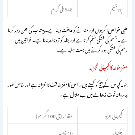
پوٹاشیم
648 ملی گرام
طبی خواص:
گردوں اور مثانے کو طاقت دیتا ہے۔ پیشاب کی جلن دور کرتا
ہے۔ جسم کی خشکی ختم کرتا ہے اور جلد کو تروتازہ بناتا ہے۔ خواتین میں
رحم کی خشکی دور کرنے میں بہت مفید ہے۔
مغز بنولہ کا کیمیائی تجزیہ
بنولہ کپاس کے بیج کو کہتے ہیں۔ اس کا مغز طاقت کا خزانہ ہے اور خاص طور
پر مردانہ قوت بڑھانے میں بے مثال ہے۔
کیمیائی جزو
مقدار (فی 100 گرام)
چکنائی
40 فیصد