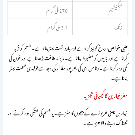
میگنیشیم
270 ملی گرام
زنک
3.1 ملی گرام
طبی خواص:
دماغ کو تیز کرتا ہے اور یادداشت بہتر بناتا ہے۔ جسم کو فربہ
کرتا ہے اور ہڈیوں کو مضبوط بناتا ہے۔ مردانہ طاقت بڑھاتا ہے اور خون کی
کمی دور کرتا ہے۔ وٹامن ای کی بھرپور مقدار کی وجہ سے تولیدی صحت بہتر
بناتا ہے۔
مغز خیارین کا کیمیائی تجزیہ
خیارین یعنی خربوزے کے بیجوں کا مغز ہے۔ یہ جسم کی خشکی دور کرنے اور
ٹھنڈک دینے والا جزو ہے۔