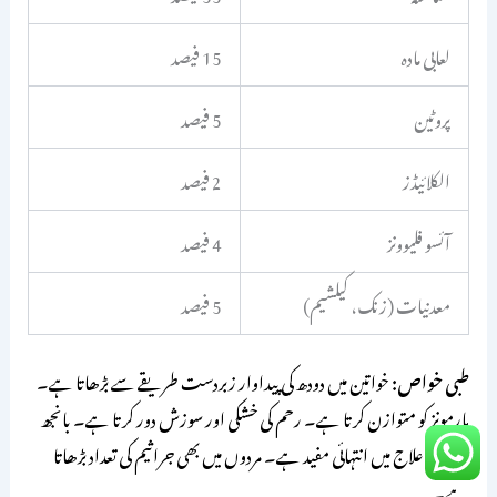
لعابی مادہ
15 فیصد
پروٹین
5 فیصد
الکلائیڈز
2 فیصد
آئسو فلیوونز
4 فیصد
معدنیات (زنک، کیلشیم)
5 فیصد
طبی خواص:
خواتین میں دودھ کی پیداوار زبردست طریقے سے بڑھاتا ہے۔
ہارمونز کو متوازن کرتا ہے۔ رحم کی خشکی اور سوزش دور کرتا ہے۔ بانجھ
پن کے علاج میں انتہائی مفید ہے۔ مردوں میں بھی جراثیم کی تعداد بڑھاتا
ہے۔