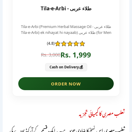
ثعلب مصری کا کیمیائی تجزیہ
ثعلب مصری اس نسخے کا بنیادی جزو ہے۔ یہ ایک قسم کے آرکیڈ پودے کی