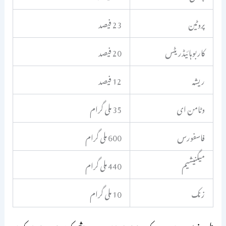
پروٹین
23 فیصد
کاربوہائیڈریٹس
20 فیصد
ریشہ
12 فیصد
وٹامن ای
35 ملی گرام
فاسفورس
600 ملی گرام
میگنیشیم
440 ملی گرام
زنک
10 ملی گرام