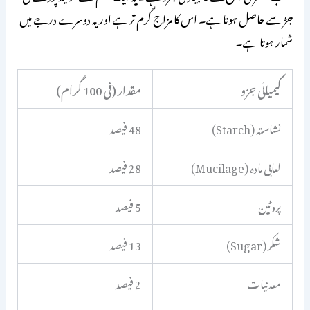
جڑ سے حاصل ہوتا ہے۔ اس کا مزاج گرم تر ہے اور یہ دوسرے درجے میں
شمار ہوتا ہے۔
کیمیائی جزو
مقدار (فی 100 گرام)
نشاستہ (Starch)
48 فیصد
لعابی مادہ (Mucilage)
28 فیصد
پروٹین
5 فیصد
شکر (Sugar)
13 فیصد
معدنیات
2 فیصد