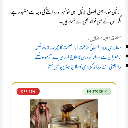
الائچی خورد یعنی چھوٹی الائچی اپنی خوشبو اور ذائقے کی وجہ سے مشہور ہے۔
مگر اس کے طبی فوائد بھی بے شمار ہیں۔
متعلقہ مفید مضامین:
ستاوری دودھ جسمانی طاقت اور صحت کا مجرب قدیم نسخہ
زعفران سے مردانہ کمزوری کا علاج اور میرے آزمودہ نسخے
دارچینی سے مردانہ کمزوری کا علاج بہترین طبی نسخہ