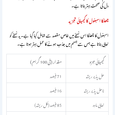
دل کی صحت بہتر بناتا ہے۔
چھلکا اسبغول کا کیمیائی تجزیہ
اسبغول کا چھلکا اس نسخے میں خاص مقصد سے شامل کیا گیا ہے۔ یہ نسخے کو
لعابی بناتا ہے جس سے جسم میں جذب ہونے کا عمل بہتر ہوتا ہے۔
کیمیائی جزو
مقدار (فی 100 گرام)
حل پذیر ریشہ
71 فیصد
ناحل پذیر ریشہ
16 فیصد
لعابی مادہ
85 فیصد (کل ریشہ)