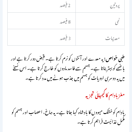
پروٹین
2 فیصد
نمی
8 فیصد
معدنیات
3 فیصد
طبی خواص:
یہ معدے اور آنتوں کو نرم کرتا ہے۔ قبض دور کرتا ہے اور
ہاضمے کو بہتر بناتا ہے۔ جسم سے فاسد مادوں کو خارج کرتا ہے۔ اس نسخے
میں یہ دوسری ادویات کو جسم میں جذب ہونے میں مدد کرتا ہے۔
مغز بادام کا کیمیائی تجزیہ
بادام کو خشک میووں کا بادشاہ کہا جاتا ہے۔ یہ دماغ، اعصاب اور جسم کو
مکمل غذائیت فراہم کرتا ہے۔