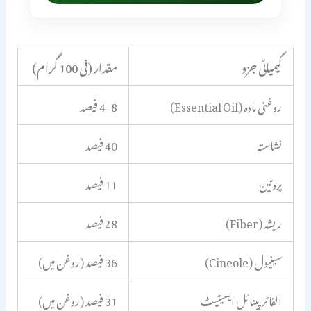
کیمیائی جزو
مقدار (فی 100 گرام)
روغنی مادہ (Essential Oil)
4-8 فیصد
نشاستہ
40 فیصد
پروٹین
11 فیصد
ریشہ (Fiber)
28 فیصد
سینیول (Cineole)
36 فیصد (روغن میں)
الفا ٹرپینائل ایسیٹیٹ
31 فیصد (روغن میں)