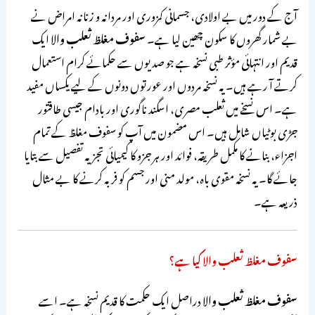
آج کے دور میں بے اولادی، جسمانی کمزوری اور مردانہ و زنانہ امراض نے
بے شمار گھروں کا سکون چھین لیا ہے۔
سفوف مغلظ ثعلب والا
ایک
قدیم اور انتہائی مؤثر طبی نسخہ ہے جو صدیوں سے حکمائے کرام استعمال
کرتے آ رہے ہیں۔ یہ نسخہ مردوں اور عورتوں دونوں کے لیے یکساں مفید
ہے۔ اس نسخے میں ثعلب مصری، اسگند ناگوری اور بادام جیسی طاقتور
جڑی بوٹیاں شامل ہیں۔ اس مضمون میں آپ کو سفوف مغلظ کے تمام
اجزاء، بنانے کا مکمل طریقہ، فوائد اور ہر جزو کا کیمیائی تجزیہ تفصیل سے بتایا
جائے گا۔ یہ نسخہ مقوی باہ، مولد منی اور جسم کو فربہ کرنے کا بے مثال
ذریعہ ہے۔
سفوف مغلظ ثعلب والا کیا ہے؟
سفوف مغلظ ثعلب والا
دراصل ایک حکمت کا قدیم نسخہ ہے۔ اسے