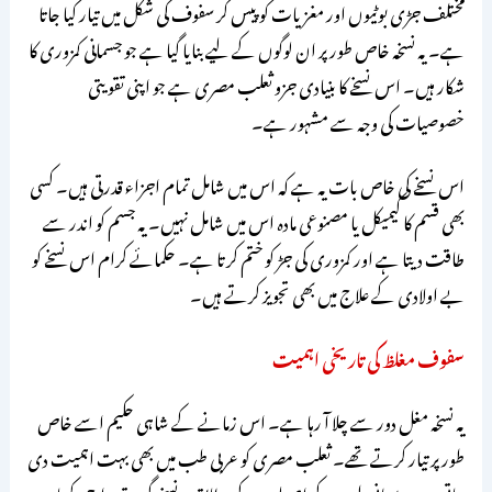
مختلف جڑی بوٹیوں اور مغزیات کو پیس کر سفوف کی شکل میں تیار کیا جاتا
ہے۔ یہ نسخہ خاص طور پر ان لوگوں کے لیے بنایا گیا ہے جو جسمانی کمزوری کا
شکار ہیں۔ اس نسخے کا بنیادی جزو ثعلب مصری ہے جو اپنی تقویتی
خصوصیات کی وجہ سے مشہور ہے۔
اس نسخے کی خاص بات یہ ہے کہ اس میں شامل تمام اجزاء قدرتی ہیں۔ کسی
بھی قسم کا کیمیکل یا مصنوعی مادہ اس میں شامل نہیں۔ یہ جسم کو اندر سے
طاقت دیتا ہے اور کمزوری کی جڑ کو ختم کرتا ہے۔ حکمائے کرام اس نسخے کو
بے اولادی کے علاج میں بھی تجویز کرتے ہیں۔
سفوف مغلظ کی تاریخی اہمیت
یہ نسخہ مغل دور سے چلا آ رہا ہے۔ اس زمانے کے شاہی حکیم اسے خاص
طور پر تیار کرتے تھے۔ ثعلب مصری کو عربی طب میں بھی بہت اہمیت دی
جاتی ہے۔ یونانی طب کے اصولوں کے مطابق یہ نسخہ گرم تر مزاج رکھتا