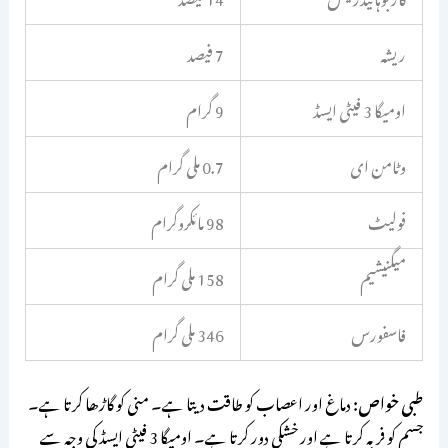
ریشہ
7 فیصد
اومیگا 3 فیٹی ایسڈ
9 گرام
وٹامن ای
0.7 ملی گرام
فولیٹ
98 مائکروگرام
میگنیشیم
158 ملی گرام
فاسفورس
346 ملی گرام
طبی خواص:
دماغ اور اعصاب کو طاقت دیتا ہے۔ منی کو گاڑھا کرتا ہے۔
جسم کو فربہ کرتا ہے اور خشکی دور کرتا ہے۔ اومیگا 3 فیٹی ایسڈ کی وجہ سے