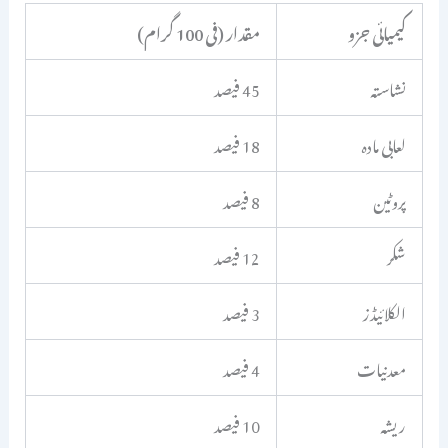
کیمیائی جزو
مقدار (فی 100 گرام)
نشاستہ
45 فیصد
لعابی مادہ
18 فیصد
پروٹین
8 فیصد
شکر
12 فیصد
الکلائیڈز
3 فیصد
معدنیات
4 فیصد
ریشہ
10 فیصد