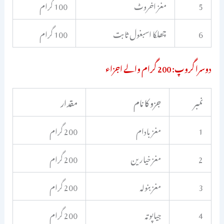
5
مغز اخروٹ
100 گرام
6
چھلکا اسبغول ثابت
100 گرام
دوسرا گروپ: 200 گرام والے اجزاء
نمبر
جزو کا نام
مقدار
1
مغز بادام
200 گرام
2
مغز خیارین
200 گرام
3
مغز بنولہ
200 گرام
4
جیاپوتہ
200 گرام