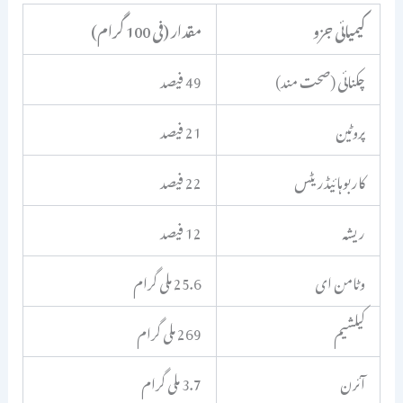
کیمیائی جزو
مقدار (فی 100 گرام)
چکنائی (صحت مند)
49 فیصد
پروٹین
21 فیصد
کاربوہائیڈریٹس
22 فیصد
ریشہ
12 فیصد
وٹامن ای
25.6 ملی گرام
کیلشیم
269 ملی گرام
آئرن
3.7 ملی گرام