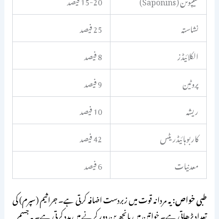
سیپونن (Saponins)
15-20 فیصد
نشاستہ
25 فیصد
الکلائیڈز
8 فیصد
پروٹین
9 فیصد
ریشہ
10 فیصد
کاربوہائیڈریٹس
42 فیصد
معدنیات
6 فیصد
طبی خواص:
یہ مردانہ قوت میں زبردست اضافہ کرتی ہے۔ جراثیم (سپرم) کی
تعداد بڑھاتی ہے۔ خواتین میں بانجھ پن دور کرنے میں مدد کرتی ہے۔ یہ جسم