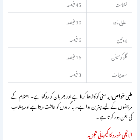
نشاستہ
45 فیصد
لعابی مادہ
30 فیصد
پروٹین
6 فیصد
گلوکومینن
16 فیصد
معدنیات
3 فیصد
طبی خواص:
یہ منی کو گاڑھا کرتا ہے اور جریان کو روکتا ہے۔ احتلام کے
مریضوں کے لیے بہترین دوا ہے۔ یہ گردوں کو طاقت دیتا ہے اور پیشاب
کی جلن دور کرتا ہے۔
الائچی خورد کا کیمیائی تجزیہ