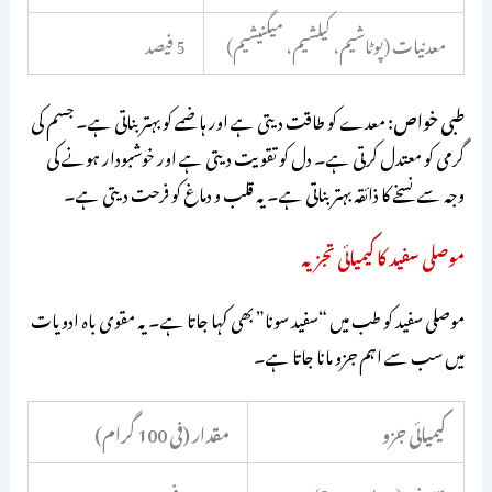
معدنیات (پوٹاشیم، کیلشیم، میگنیشیم)
5 فیصد
طبی خواص:
معدے کو طاقت دیتی ہے اور ہاضمے کو بہتر بناتی ہے۔ جسم کی
گرمی کو معتدل کرتی ہے۔ دل کو تقویت دیتی ہے اور خوشبودار ہونے کی
وجہ سے نسخے کا ذائقہ بہتر بناتی ہے۔ یہ قلب و دماغ کو فرحت دیتی ہے۔
موصلی سفید کا کیمیائی تجزیہ
موصلی سفید کو طب میں “سفید سونا” بھی کہا جاتا ہے۔ یہ مقوی باہ ادویات
میں سب سے اہم جزو مانا جاتا ہے۔
کیمیائی جزو
مقدار (فی 100 گرام)