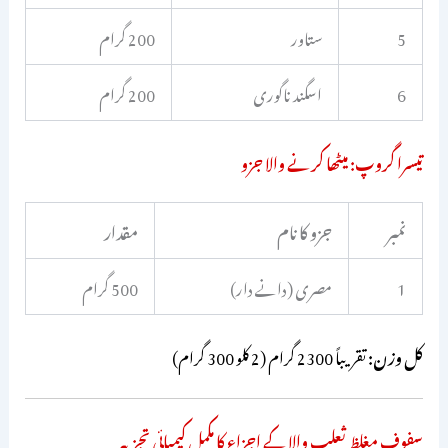
5
ستاور
200 گرام
6
اسگند ناگوری
200 گرام
تیسرا گروپ: میٹھا کرنے والا جزو
نمبر
جزو کا نام
مقدار
1
مصری (دانے دار)
500 گرام
کل وزن:
تقریباً 2300 گرام (2 کلو 300 گرام)
سفوف مغلظ ثعلب والا کے اجزاء کا مکمل کیمیائی تجزیہ