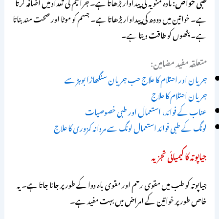
طبی خواص:
مادہ منویہ کی پیداوار بڑھاتا ہے۔ جراثیم کی تعداد میں اضافہ کرتا
ہے۔ خواتین میں دودھ کی پیداوار بڑھاتا ہے۔ جسم کو موٹا اور صحت مند بناتا
ہے۔ پٹھوں کو طاقت دیتا ہے۔
متعلقہ مفید مضامین:
جریان اور احتلام کا علاج حب جریان سنگھاڑا بوہڑ سے
جریان احتلام کا علاج
عناب کے فوائد، استعمال اور طبی خصوصیات
لونگ کے طبی فوائد استعمال لونگ سے مردانہ کمزوری کا علاج
جیاپوتہ کا کیمیائی تجزیہ
جیاپوتہ کو طب میں مقوی رحم اور مقوی باہ دوا کے طور پر جانا جاتا ہے۔ یہ
خاص طور پر خواتین کے امراض میں بہت مفید ہے۔