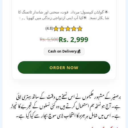
برصغیر کے مشہور حکیموں نے اس نسخے میں وقت کے ساتھ بہتری لائی
ہے۔ آج جو نسخہ ہم استعمال کرتے ہیں وہ کئی نسلوں کے تجربے کا نچوڑ
ہے۔ اس میں شامل ہر جزو کا انتخاب بڑی سوچ بچار سے کیا گیا ہے۔