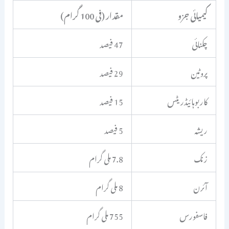
کیمیائی جزو
مقدار (فی 100 گرام)
چکنائی
47 فیصد
پروٹین
29 فیصد
کاربوہائیڈریٹس
15 فیصد
ریشہ
5 فیصد
زنک
7.8 ملی گرام
آئرن
8 ملی گرام
فاسفورس
755 ملی گرام