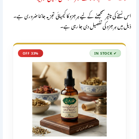
اس نسخے کی تاثیر سمجھنے کے لیے ہر جزو کا کیمیائی تجزیہ جاننا ضروری ہے۔
ذیل میں ہر جزو کی تفصیل دی جا رہی ہے۔