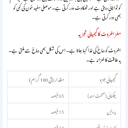
کو توانائی دیتی ہے اور تھکاوٹ دور کرتی ہے۔ موصلی سفید خون کی کمی کو
بھی دور کرتی ہے۔
مغز اخروٹ کا کیمیائی تجزیہ
اخروٹ کو دماغ کی غذا کہا جاتا ہے۔ اس کی شکل بھی دماغ سے ملتی ہے۔
یہ طاقت کا خزانہ ہے۔
کیمیائی جزو
مقدار (فی 100 گرام)
چکنائی (صحت مند)
65 فیصد
پروٹین
15 فیصد
کاربوہائیڈریٹس
14 فیصد