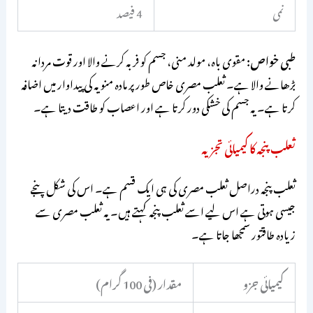
نمی
4 فیصد
طبی خواص:
مقوی باہ، مولد منی، جسم کو فربہ کرنے والا اور قوت مردانہ
بڑھانے والا ہے۔ ثعلب مصری خاص طور پر مادہ منویہ کی پیداوار میں اضافہ
کرتا ہے۔ یہ جسم کی خشکی دور کرتا ہے اور اعصاب کو طاقت دیتا ہے۔
ثعلب پنجہ کا کیمیائی تجزیہ
ثعلب پنجہ دراصل ثعلب مصری کی ہی ایک قسم ہے۔ اس کی شکل پنجے
جیسی ہوتی ہے اس لیے اسے ثعلب پنجہ کہتے ہیں۔ یہ ثعلب مصری سے
زیادہ طاقتور سمجھا جاتا ہے۔
کیمیائی جزو
مقدار (فی 100 گرام)