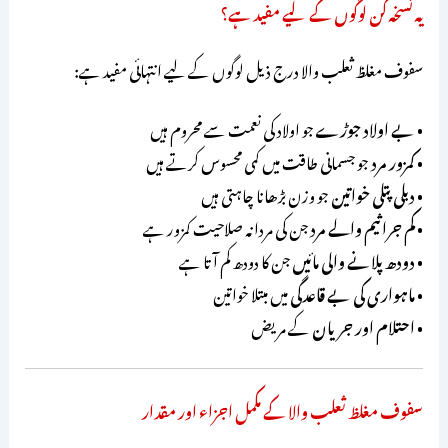
یہ نسخہ کن لوگوں کے لیے مفید ہے؟
سفوف مغلظ ثعلب والا درج ذیل لوگوں کے لیے انتہائی مفید ہے:
•
بے اولاد جوڑے
جو اولاد کی نعمت سے محروم ہیں
•
کمزور مرد
جو جسمانی طاقت میں کمی محسوس کرتے ہیں
•
دبلی پتلی خواتین
جو وزن بڑھانا چاہتی ہیں
•
کم جراثیم والے مرد
جن کی مردانہ صلاحیت کمزور ہے
•
دودھ پلانے والی مائیں
جن کا دودھ کم آتا ہے
•
ماہواری کی بے قاعدگی
میں مبتلا خواتین
•
احتلام اور جریان
کے مریض
سفوف مغلظ ثعلب والا کے مکمل اجزاء اور مقدار