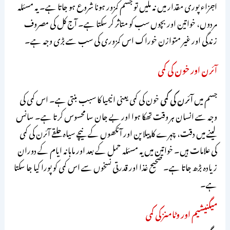
اجزاء پوری مقدار میں نہ ملیں تو جسم کمزور ہونا شروع ہو جاتا ہے۔ یہ مسئلہ
مردوں، خواتین اور بچوں سب کو متاثر کر سکتا ہے۔ آج کل کی مصروف
زندگی اور غیر متوازن خوراک اس کمزوری کی سب سے بڑی وجہ ہے۔
آئرن اور خون کی کمی
جسم میں
آئرن کی کمی
خون کی کمی یعنی انیمیا کا سبب بنتی ہے۔ اس کمی کی
وجہ سے انسان ہر وقت تھکا ہوا اور بے جان سا محسوس کرتا ہے۔ سانس
لینے میں دقت، چہرے کا پیلا پن اور آنکھوں کے نیچے سیاہ حلقے آئرن کی کمی
کی علامات ہیں۔ خواتین میں یہ مسئلہ حمل کے بعد اور ماہانہ ایام کے دوران
زیادہ بڑھ جاتا ہے۔ صحیح غذا اور قدرتی نسخوں سے اس کمی کو پورا کیا جا سکتا
ہے۔
میگنیشیم اور وٹامنز کی کمی