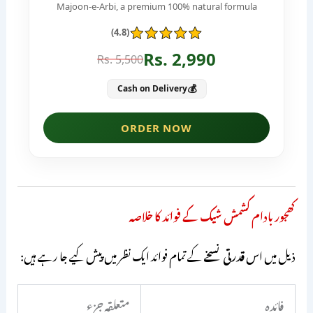
کھجور بادام کشمش شیک کے فوائد کا خلاصہ
ذیل میں اس
قدرتی نسخے
کے تمام فوائد ایک نظر میں پیش کیے جا رہے ہیں:
فائدہ
متعلقہ جزء