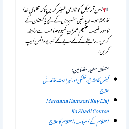
اس آرٹیکل کو لازمی شیئر کریں
تاکہ مخلوقِ خدا
کا بھلا ہو۔ مزید طبی مشوروں کے لیے پاکستان کے
نامور طبیب
حکیم عمران کمبوہ
صاحب سے رابطہ
کریں۔ رابطے کے لیے دیے گئے نمبر پر واٹس ایپ
کریں:
متعلقہ مفید مضامین:
قبض کاعلاج،خشکی اور تیزابیت کا قدرتی
علاج
Mardana Kamzori Kay Elaj
Ka Shadi Course
احتلام کے اسباب،احتلام کا علاج