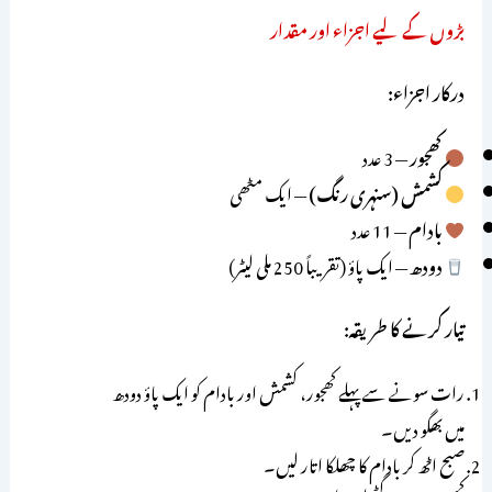
بڑوں کے لیے اجزاء اور مقدار
درکار اجزاء:
کھجور
— 3 عدد
کشمش (سنہری رنگ)
— ایک مٹھی
بادام
— 11 عدد
دودھ
— ایک پاؤ (تقریباً 250 ملی لیٹر)
تیار کرنے کا طریقہ:
رات سونے سے پہلے کھجور، کشمش اور بادام کو ایک پاؤ دودھ
میں بھگو دیں۔
صبح اٹھ کر بادام کا چھلکا اتار لیں۔