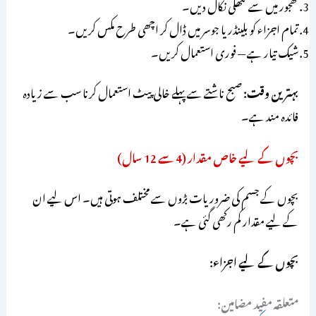
کھجور میں سے گٹھلی نکال دیں۔
تمام اجزاء کو بلینڈر یا جوسر میں ڈال کر اچھی طرح مکس کریں۔
شیک تیار ہے — فوری استعمال کریں۔
بہترین وقت:
صبح ناشتے سے پہلے خالی پیٹ استعمال کرنا سب سے زیادہ
فائدہ مند ہے۔
بچوں کے لیے خاص مقدار (4 سے 12 سال)
بچوں کے جسم کی ضروریات بڑوں سے مختلف ہوتی ہیں۔ اس لیے ان
کے لیے مقدار کم رکھی گئی ہے۔
بچوں کے لیے اجزاء:
متعلقہ مفید مضامین: