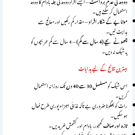
دودھ کی عدم برداشت
— ایسے افراد دودھ کی جگہ بادام کا دودھ
استعمال کر سکتے ہیں۔
موٹاپے کے شکار افراد
— مقدار کم رکھیں اور معالج سے
ہدایت لیں۔
چھوٹے بچے (4 سال سے کم)
— 4 سال سے کم عمر بچوں کو
یہ شیک نہ دیں۔
بہترین نتائج کے لیے ہدایات
اس شیک کو
مسلسل 30 سے 40 دن
تک روزانہ استعمال
کریں۔
رات کو بھگونا ضروری ہے تاکہ غذائی اجزاء پوری طرح فعال
ہو سکیں۔
تازہ اور صاف
کھجور، بادام اور کشمش خریدیں۔
بازاری مشروبات اور جنک فوڈ سے پرہیز کریں۔