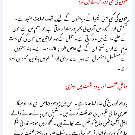
خون کی کمی دور کرنے میں مدد
خون کی کمی
یعنی انیمیا کے مریضوں کے لیے یہ شیک نہایت مفید ہے۔
کشمش اور کھجور میں آئرن کی بھرپور مقدار ہوتی ہے جو جسم میں نئے خون
کے خلیے بنانے میں مدد کرتی ہے۔ حمل کے بعد خواتین میں خون کی کمی بہت
عام ہے اور یہ نسخہ ان کے لیے خاص طور پر فائدہ مند ہے۔ چند ہفتوں
کے مسلسل استعمال سے چہرے پر رونق اور جسم میں ہلکا پن محسوس ہوتا
ہے۔
دماغی صحت اور یادداشت میں بہتری
بادام کو دماغ کی غذا کہا جاتا ہے۔ اس میں موجود
وٹامن ای
اور اومیگا
تھری دماغی خلیوں کی حفاظت کرتے ہیں۔ کشمش میں پائے جانے والے
اینٹی آکسیڈنٹس دماغ کو تھکن سے بچاتے ہیں۔ کھجور میں موجود قدرتی شکر
دماغ کو فوری توانائی فراہم کرتی ہے۔ یہ شیک طلبا اور ذہنی محنت کرنے