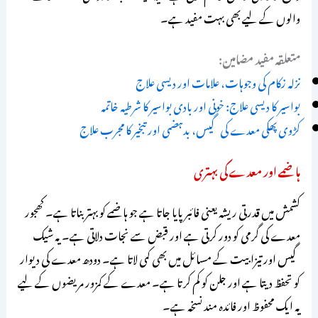
والوں کے لیے بھی بہت مفید ہے۔
متعلقہ مفید مضامین:
نزلہ زکام کی وجوہات، علامات اور دیسی علاج
بواسیر کا دیسی علاج: خونی اور بادی بواسیر کا شرطیہ خاتمہ
کڑوی پھکی معدے کی گیس، بدہضمی اور تبخیر کا مجرب علاج
ہاضمے اور معدے کی بہتری
کشمش میں قدرتی ریشہ یعنی فائبر پایا جاتا ہے جو ہاضمے کو بہتر بناتا ہے۔ کھجور
معدے کی گرمی کو دور کرتی ہے اور قبض سے نجات دلاتی ہے۔ یہ شیک
گیس اور تیزابیت کے مسائل میں بھی کمی لاتا ہے۔ دودھ معدے کی دیوار
کو تحفظ دیتا ہے اور جلن کو کم کرتا ہے۔ معدے کے کمزور مریضوں کے لیے
یہ ایک محفوظ اور فائدہ مند نسخہ ہے۔