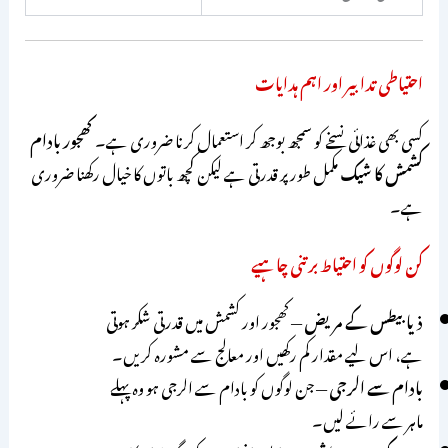
احتیاطی تدابیر اور اہم ہدایات
کسی بھی غذائی نسخے کو سمجھ بوجھ کر استعمال کرنا ضروری ہے۔
کھجور بادام
کشمش کا شیک
مکمل طور پر قدرتی ہے لیکن کچھ باتوں کا خیال رکھنا ضروری
ہے۔
کن لوگوں کو احتیاط برتنی چاہیے
ذیابیطس کے مریض
— کھجور اور کشمش میں قدرتی شکر ہوتی
ہے، اس لیے مقدار کم رکھیں اور معالج سے مشورہ کریں۔
بادام سے الرجی
— جن لوگوں کو بادام سے الرجی ہو وہ پہلے
ماہر سے رائے لیں۔