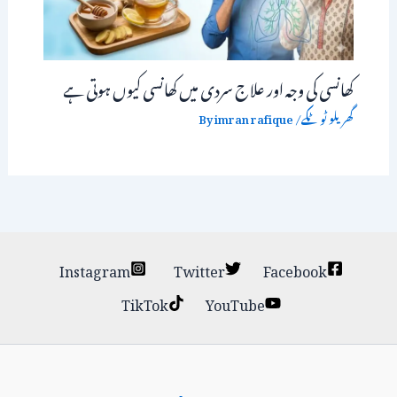
کھانسی کی وجہ اور علاج سردی میں کھانسی کیوں ہوتی ہے
گھریلو ٹوٹکے
/ By
imran rafique
Instagram
Twitter
Facebook
TikTok
YouTube