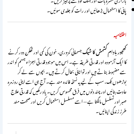
پانی کا استعمال بڑھائیں اور رات کو جلدی سوئیں۔
اختتامیہ
کھجور بادام کشمش کا شیک
جسمانی کمزوری، خون کی کمی اور تھکن دور کرنے
کا ایک آزمودہ اور قدرتی طریقہ ہے۔ اس میں موجود قدرتی اجزاء جسم کو اندر
سے مضبوط بناتے ہیں اور توانائی بحال کرتے ہیں۔ بچوں سے لے کر
بوڑھوں تک، سب کے لیے یہ نسخہ فائدہ مند ہے۔ آج ہی اسے اپنی روزمرہ
عادت بنائیں اور چند دنوں میں فرق محسوس کریں۔ یاد رکھیں کہ قدرتی علاج
صبر اور تسلسل مانگتا ہے — اسے مسلسل استعمال کریں اور صحت مند
طرز زندگی اپنائیں۔