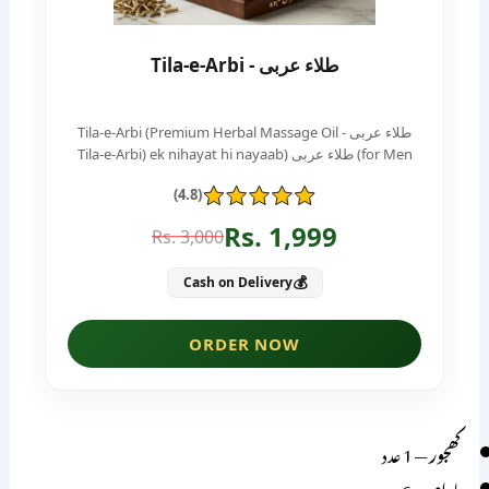
کھجور
— 1 عدد
بادام
— 6 عدد