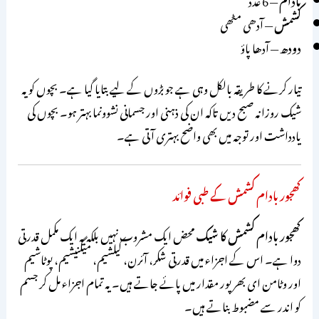
کشمش
— آدھی مٹھی
دودھ
— آدھا پاؤ
تیار کرنے کا طریقہ بالکل وہی ہے جو بڑوں کے لیے بتایا گیا ہے۔ بچوں کو یہ
شیک روزانہ صبح دیں تاکہ ان کی ذہنی اور جسمانی نشوونما بہتر ہو۔ بچوں کی
یادداشت اور توجہ میں بھی واضح بہتری آتی ہے۔
کھجور بادام کشمش کے طبی فوائد
کھجور بادام کشمش کا شیک
محض ایک مشروب نہیں بلکہ یہ ایک مکمل قدرتی
دوا ہے۔ اس کے اجزاء میں قدرتی شکر، آئرن، کیلشیم، میگنیشیم، پوٹاشیم
اور وٹامن ای بھرپور مقدار میں پائے جاتے ہیں۔ یہ تمام اجزاء مل کر جسم
کو اندر سے مضبوط بناتے ہیں۔