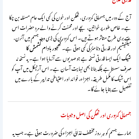
آج کے دور میں جسمانی کمزوری، تھکن اور خون کی کمی ایک عام مسئلہ بن چکا
ہے۔ خاص طور پر خواتین، بچے اور محنت کرنے والے مرد حضرات اس
سے بری طرح متاثر ہوتے ہیں۔ اس کمزوری کی بڑی وجہ جسم میں آئرن،
میگنیشیم اور قدرتی وٹامنز کی کمی ہوتی ہے۔
کھجور بادام کشمش کا
شیک
ایک ایسا قدرتی نسخہ ہے جو صدیوں سے آزمایا ہوا ہے۔ یہ نسخہ نہ
صرف سستا ہے بلکہ بنانا بھی نہایت آسان ہے۔ اس آرٹیکل میں آپ کو
اس شیک کا مکمل طریقہ، اجزاء، فوائد اور احتیاطی تدابیر کے بارے میں
تفصیل سے بتایا جائے گا۔
جسمانی کمزوری اور تھکن کی اصل وجوہات
ہمارے جسم کو ہر روز مختلف غذائی اجزاء کی ضرورت ہوتی ہے۔ جب یہ