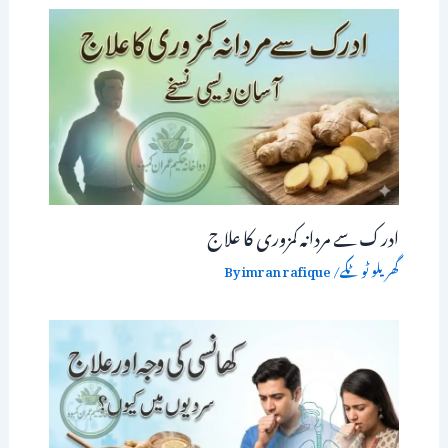
ادرک سے مردانہ کمزوری کا علاج
گھریلو ٹوٹکے
/ By
imran rafique