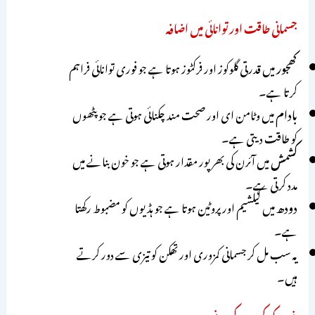
جسمانی طاقت اور توانائی میں اضافہ
کھجور
میں قدرتی گلوکوز اور فرکٹوز ہوتا ہے جو فوری توانائی فراہم
کرتا ہے۔
بادام
میں وٹامن ای اور صحت مند چکنائی ہوتی ہے جو پٹھوں
کو طاقت دیتی ہے۔
کشمش
میں آئرن کی بھرپور مقدار ہوتی ہے جو خون بنانے میں
مدد کرتی ہے۔
دودھ
میں کیلشیم اور پروٹین ہوتا ہے جو ہڈیوں کو مضبوط رکھتا
ہے۔
یہ سب مل کر جسمانی کمزوری اور تھکن کو تیزی سے دور کرتے
ہیں۔