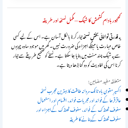
کھجور بادام کشمش کا شیک — مکمل نسخہ اور طریقہ
یہ
قدرتی توانائی بخش نسخہ
تیار کرنا بالکل آسان ہے۔ اس کے لیے کسی
خاص مہارت یا مہنگے اجزاء کی ضرورت نہیں۔ گھر میں موجود سادہ چیزوں
سے یہ شیک چند منٹ میں بنایا جا سکتا ہے۔ نسخے کو صحیح طریقے سے تیار
کرنا اس کی افادیت کو دو گنا بڑھا دیتا ہے۔
متعلقہ مفید مضامین:
اکسیرِ مقوی باہ ٹانک مردانہ طاقت کا بہترین مجرب نسخہ
عاقرقرحا کے فوائد اور مجربات فوائد، اقسام اور استعمال
سفوف ٹھنڈک کے فوائد، سفوف ٹھنڈک کےاجزاء اور
سفوف ٹھنڈک کےبنانے کا طریقہ