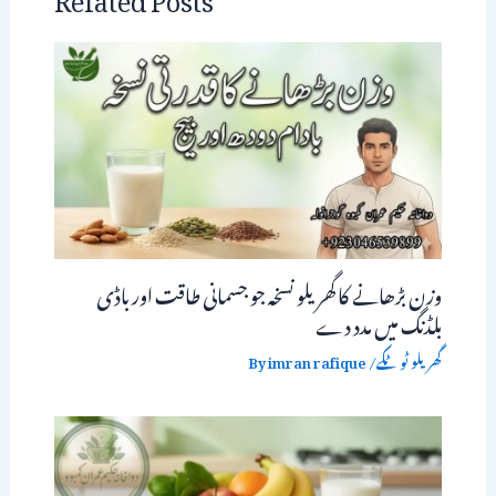
وزن بڑھانے کا گھریلو نسخہ جو جسمانی طاقت اور باڈی
بلڈنگ میں مدد دے
گھریلو ٹوٹکے
/ By
imran rafique