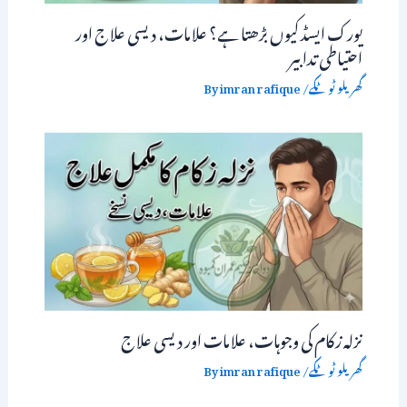
یورک ایسڈ کیوں بڑھتا ہے؟ علامات، دیسی علاج اور
احتیاطی تدابیر
گھریلو ٹوٹکے
/ By
imran rafique
نزلہ زکام کی وجوہات، علامات اور دیسی علاج
گھریلو ٹوٹکے
/ By
imran rafique