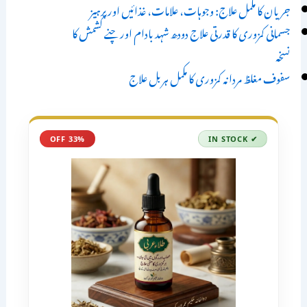
جریان کا مکمل علاج: وجوہات، علامات، غذائیں اور پرہیز
جسمانی کمزوری کا قدرتی علاج دودھ شہد بادام اور چنے کشمش کا
نسخہ
سفوف مغلظ مردانہ کمزوری کا مکمل ہربل علاج