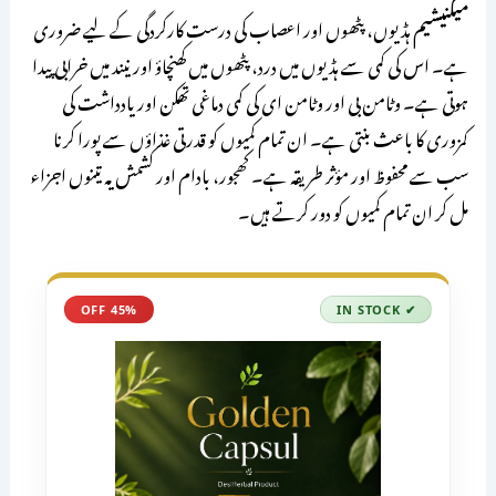
میگنیشیم
ہڈیوں، پٹھوں اور اعصاب کی درست کارکردگی کے لیے ضروری
ہے۔ اس کی کمی سے ہڈیوں میں درد، پٹھوں میں کھنچاؤ اور نیند میں خرابی پیدا
ہوتی ہے۔ وٹامن بی اور وٹامن ای کی کمی دماغی تھکن اور یادداشت کی
کمزوری کا باعث بنتی ہے۔ ان تمام کمیوں کو قدرتی غذاؤں سے پورا کرنا
سب سے محفوظ اور مؤثر طریقہ ہے۔ کھجور، بادام اور کشمش یہ تینوں اجزاء
مل کر ان تمام کمیوں کو دور کرتے ہیں۔