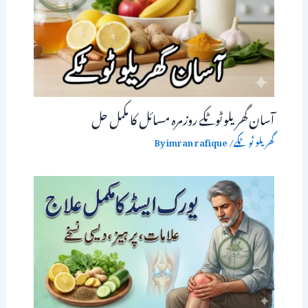
آسان گھریلو ٹوٹکے روزمرہ مسائل کا مکمل حل
گھریلو ٹوٹکے
/ By
imran rafique