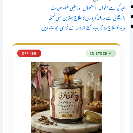
عنبر کیا ہے؟ فوائد، استعمال اور طبی خصوصیات
دارچینی سے مردانہ کمزوری کا علاج بہترین طبی نسخہ
ہرنیا کا علاج دو مجرب نسخے جو درد سے فوری نجات دیں