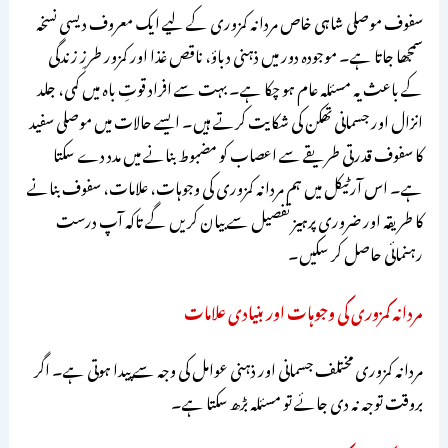
سفوف موصلی شاہی خاص مردانہ کمزوری کے لیے ایک معروف دیسی نسخہ
سمجھا جاتا ہے۔ موجودہ دور میں ذہنی دباؤ، ناقص غذا اور کمزور طرزِ زندگی
کے باعث یہ مسئلہ عام ہو چکا ہے۔ بہت سے افراد قوتِ باہ میں کمی، جلد
انزال اور جسمانی تھکن کی شکایت کرتے ہیں۔ ایسے حالات میں موصلی سفید
کا سفوف قدرتی طریقے سے اعصاب کو مضبوط بنانے میں مدد دے سکتا
ہے۔ اس آرٹیکل میں ہم مردانہ کمزوری کی وجوہات، علامات، سفوف بنانے
کا طریقہ اور ضروری پرہیز تفصیل سے بیان کریں گے تاکہ آپ درست
رہنمائی حاصل کر سکیں۔
مردانہ کمزوری کی وجوہات اور بنیادی علامات
مردانہ کمزوری مختلف جسمانی اور ذہنی عوامل کی وجہ سے پیدا ہوتی ہے۔ اگر
بروقت توجہ نہ دی جائے تو مسئلہ بڑھ سکتا ہے۔