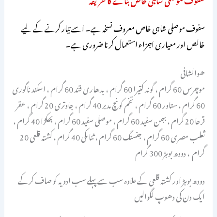
سفوف موصلی شاہی خاص معروف نسخہ ہے۔ اسے تیار کرنے کے لیے
خالص اور معیاری اجزاء استعمال کرنا ضروری ہے۔
ھوالشافی
موچرس 60 گرام ، گوند کتیرا 60 گرام ، بدھاری قند 60 گرام ، اسکند ناگوری
60 گرام ، ستاور 60 گرام ، تخم کونچ مدبر 40 گرام ، جاوتری 20 گرام ، عقر
قرحا 20 گرام ، بہمن سفید 60 گرام ، موصلی سفید 60 گرام ، بھکڑا 40 گرام ،
ثعلب مصری 60 گرام ، جنسنگ 60 گرام ، ثنا مکی 40 گرام ، کشتہ قلعی 20
گرام ، دودھ بوہڑ 300 گرام
دودھ بوہڑ اور کشتہ قلعی کے علاوہ سب سے پہلے سب ادویہ کو صاف کرکے
ایک دن کی دھوپ لگوالیں