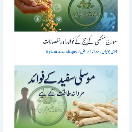
سورج مکھی کے بیج کےفوائد اور نقصانات
جڑی بوٹیاں
,
مردانہ امراض
/ By
imran rafique