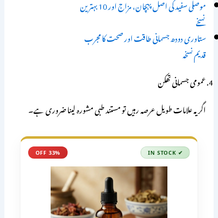
موصلی سفید کی اصل پہچان، مزاج اور 10 بہترین
نسخے
ستاوری دودھ جسمانی طاقت اور صحت کا مجرب
قدیم نسخہ
عمومی جسمانی تھکن
اگر یہ علامات طویل عرصہ رہیں تو مستند طبی مشورہ لینا ضروری ہے۔