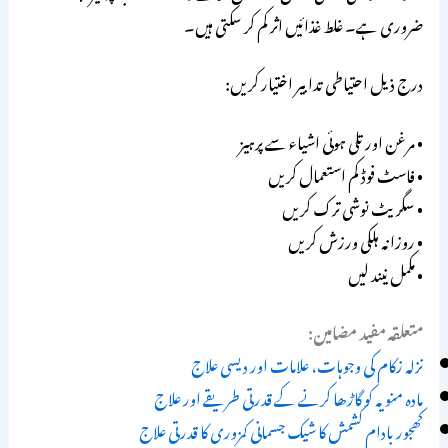
ضروری ہے۔ غلط غذائیں اثر کم کر سکتی ہیں۔
درج ذیل احتیاطی تدابیر اختیار کریں:
• مرغن اور تلی ہوئی اشیاء سے پرہیز
• فاسٹ فوڈ کم استعمال کریں
• سگریٹ نوشی ترک کریں
• روزانہ ہلکی ورزش کریں
• مکمل نیند لیں
متعلقہ مفید مضامین:
نزلہ زکام کی وجوہات، علامات اور دیسی علاج
مادہ منویہ کو گاڑھا کرنے کے قدرتی طریقے اور علاج
کھجور بادام کشمش کا شیک جسمانی کمزوری کا قدرتی علاج