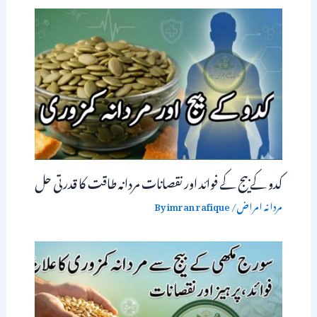
کدو کے بیج کے فوائد اور نقصانات مردانہ طاقت کا قدرتی حل
مردانہ امراض
/ By
imran rafique