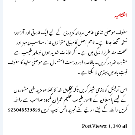
اختتامیہ
سفوف موصلی شاہی خاص مردانہ کمزوری کے لیے ایک قدرتی اور آزمودہ
نسخہ سمجھا جاتا ہے۔ تاہم اصل کامیابی متوازن غذا، مناسب پرہیز اور
صحت مند طرزِ زندگی میں ہے۔ اگر علامات شدید ہوں تو ماہر طبیب سے
مشورہ ضرور کریں۔ باقاعدہ اور درست استعمال سے موصلی سفید کا سفوف
قوتِ باہ میں بہتری لا سکتا ہے۔
اس آرٹیکل کو لازمی شیئر کریں تاکہ مخلوق خدا کا بھلا ہو مزید طبی مشوروں
کے لیئے پاکستان کے نامور طبیب
حکیم عمران کمبوہ
صاحب سے رابطہ
کریں رابطہ کے لیئے +دئیے گئے نمبر پر وٹس ایپ کریں
923046539899
Post Views:
1,340