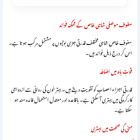
سفوف موصلی شاہی خاص کے ممکنہ فوائد
سفوف خاص شاہی مختلف قدرتی جڑی بوٹیوں پر مشتمل مرکب ہو تا ہے۔
اس کر درج ذیل فوائد ہیں۔
قوتِ باہ میں اضافہ
قدرتی اجزاء اعصاب کو تقویت دیتے ہیں۔ بہتر خون کی روانی سے ازدواجی
کارکردگی میں بہتری آ سکتی ہے۔ باقاعدہ اور معتدل استعمال فائدہ مند ہو
سکتا ہے۔
منی کی صحت میں بہتری