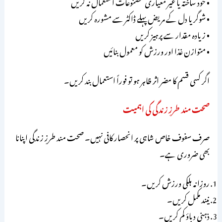
• خود ساختہ یا غیر معیاری مصنوعات استعمال نہ کریں
• شوگر یا دل کے مریض پہلے ڈاکٹر سے مشورہ کریں
• زیادہ مقدار سے پرہیز کریں
• متوازن غذا اور ورزش کو معمول بنائیں
اگر کسی قسم کا مضر اثر ظاہر ہو تو فوراً استعمال بند کریں۔
صحت مند طرزِ زندگی کی اہمیت
صرف سفوف خاص شاہی پر انحصار کافی نہیں۔ صحت مند طرزِ زندگی اپنانا
بھی ضروری ہے۔
روزانہ ہلکی ورزش کریں۔
نیند مکمل کریں۔
ذہنی دباؤ کم کریں۔