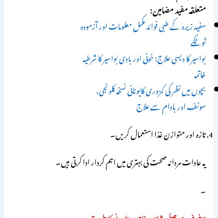
متعلقہ مفید مضامین:
سفید زیرہ کے طبی فوائد مکمل معلومات اور آزمودہ
ٹوٹکے
بواسیر کا دیسی علاج: خونی اور بادی بواسیر کا شرطیہ
خاتمہ
بچوں میں نظر کی کمزوری کایونانی نسخہ کلونجی،
سونف اور بادام سے علاج
تازہ اور متوازن غذا استعمال کریں۔
یہ عادات مردانہ صحت کی بہتری میں اہم کردار ادا کرتی ہیں۔
۔
سفوف موصلی شاہی خاص بنانے کا طریقہ