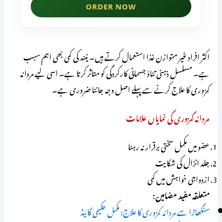
اکثر افراد غیر متوازن غذا استعمال کرتے ہیں۔ نیند کی کمی بھی اہم سبب
ہے۔ مسلسل ذہنی تناؤ جسمانی کارکردگی کو متاثر کرتا ہے۔ اسی لیے مردانہ
کمزوری کا علاج کرنے سے پہلے اصل وجہ جاننا ضروری ہے۔
مردانہ کمزوری کی نمایاں علامات
عضو میں مکمل سختی برقرار نہ رہنا
جلد انزال کی شکایت
ازدواجی خواہش میں کمی
متعلقہ مفید مضامین:
سنگھاڑا سے مردانہ کمزوری کا علاج: مکمل حکیمی گائیڈ