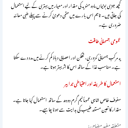
کچھ جڑی بوٹیاں مادہ منویہ کی مقدار اور معیار میں بہتری کے لیے استعمال
کی جاتی ہیں۔ تاہم اس بارے میں حتمی دعویٰ کرنے سے پہلے طبی معائنہ
ضروری ہے۔
عمومی جسمانی طاقت
یہ مرکب جسمانی کمزوری، تھکن اور اعصابی دباؤ کم کرنے میں مدد دے سکتا
ہے۔ مناسب غذا کے ساتھ اس کا اثر بہتر ہوتا ہے۔
استعمال کا طریقہ اور احتیاطی تدابیر
سفوف خاص شاہی عموماً نیم گرم دودھ کے ساتھ استعمال کیا جاتا ہے۔
مقدار کا تعین مستند طبیب کی ہدایت سے ہونا چاہیے۔
متعلقہ مفید مضامین: