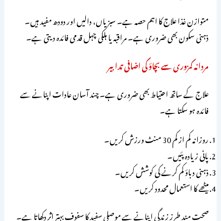
متوازن غذا علاج کا اہم حصہ ہے۔ سبزیاں، دالیں اور دودھ مفید ہیں۔
ذہنی سکون بھی ضروری ہے۔ مراقبہ یا ہلکی چہل قدمی فائدہ دیتی ہے۔
مردانہ کمزوری سے بچاؤ کی اضافی تدابیر
علاج کے ساتھ احتیاط بھی ضروری ہے۔ چند آسان عادات اپنانے سے
فائدہ ہو سکتا ہے۔
روزانہ کم از کم 30 منٹ ورزش کریں۔
پانی زیادہ پئیں۔
ذہنی دباؤ کم کرنے کی کوشش کریں۔
میٹھے کا استعمال محدود کریں۔
صحت مند طرزِ زندگی اپنانے سے موصلی سفید کا سفوف بہتر اثر دکھاتا ہے۔