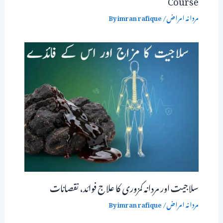
مردانہ امراض
/ By
imran rafique
سلاجیت اور مردانہ کمزوری کا علاج فوائد، نقصانات
مردانہ امراض
/ By
imran rafique