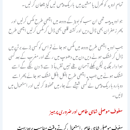
تمام ادویہ کو کھرل یا مشین میں باریک پیس لیں کپڑ چھان کر لیں۔
جو ادویہ پیسہ تھی ان سب کو بوہڑ کے دودھ میں اچھی طرح مکس کرلیں اور
پھر زعفران بھی ڈال دیں اور کشتہ قلعی بھی ڈال کر مکس کرلیں اچھی طرح
جب ادویہ اچھی طرح دودھ میں مکس ہو جائے تو اس کو کسی بڑے برتن میں
ڈال کر خشک ہونے دیں دن میں دھوپ میں رکھے اور مغرب کے بعد کسی
ہوا دار جگہ پر لیکن کھلے آسمان تلے نہیں تقریباً 3 سے 5 دن لگے گے اسے
خشک ہونے میں جب یہ اچھی طرح بلکل بلکل خشک ہو جائے پھر اسے
دوبارہ باریک پیس لے کسی شیشے کے جار میں محفوظ کر لیں اور استعمال میں
لائیں۔
سفوف موصلی شاہی خاص اور ضروری پرہیز
سفوف موصلی شاہی خاص استعمال کرتے وقت مناسب پرہیز بہت