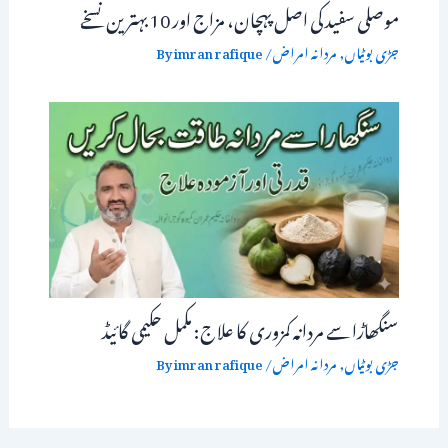
موصلی سفید کی اصل پہچان، مزاج اور 10 بہترین نسخے
جڑی بوٹیاں
,
مردانہ امراض
/ By
imran rafique
سنگھاڑا سے مردانہ کمزوری کا علاج: مکمل حکیمی گائیڈ
جڑی بوٹیاں
,
مردانہ امراض
/ By
imran rafique