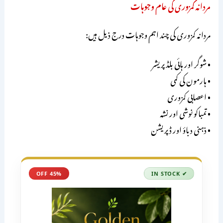
مردانہ کمزوری کی عام وجوہات
مردانہ کمزوری کی چند اہم وجوہات درج ذیل ہیں:
• شوگر اور ہائی بلڈ پریشر
• ہارمون کی کمی
• اعصابی کمزوری
• تمباکو نوشی اور نشہ
• ذہنی دباؤ اور ڈپریشن